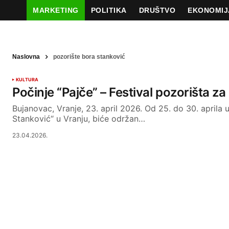
MARKETING
POLITIKA
DRUŠTVO
EKONOMIJ
Naslovna
pozorište bora stanković
KULTURA
Počinje “Pajče” – Festival pozorišta z
Bujanovac, Vranje, 23. april 2026. Od 25. do 30. aprila 
Stanković“ u Vranju, biće održan…
23.04.2026.