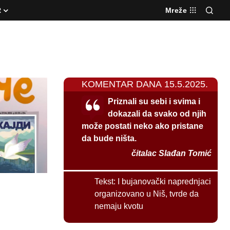
R
Mreže
KOMENTAR DANA 15.5.2025.
Priznali su sebi i svima i
dokazali da svako od njih
može postati neko ako pristane
da bude ništa.
čitalac Slađan Tomić
Tekst:
I bujanovački naprednjaci
organizovano u Niš, tvrde da
nemaju kvotu