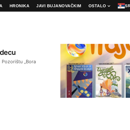
A
HRONIKA
JAVI BUJANOVAČKIM
OSTALO
S
a decu
u Pozorištu „Bora