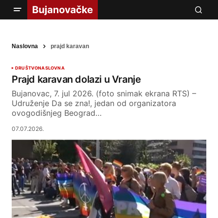
Naslovna
prajd karavan
DRUŠTVO
NASLOVNA
Prajd karavan dolazi u Vranje
Bujanovac, 7. jul 2026. (foto snimak ekrana RTS) –
Udruženje Da se zna!, jedan od organizatora
ovogodišnjeg Beograd…
07.07.2026.