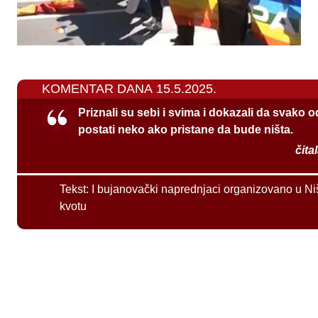
KOMENTAR DANA 15.5.2025.
Priznali su sebi i svima i dokazali da svako 
postati neko ako pristane da bude ništa.
čita
Tekst:
I bujanovački naprednjaci organizovano u Ni
kvotu