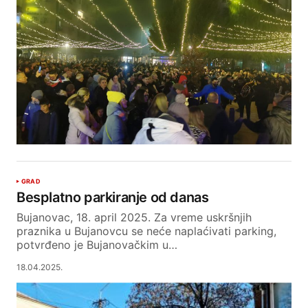
GRAD
Besplatno parkiranje od danas
Bujanovac, 18. april 2025. Za vreme uskršnjih
praznika u Bujanovcu se neće naplaćivati parking,
potvrđeno je Bujanovačkim u…
18.04.2025.