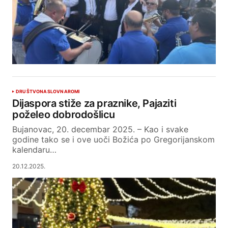
DRUŠTVO
NASLOVNA
ROMI
Dijaspora stiže za praznike, Pajaziti
poželeo dobrodošlicu
Bujanovac, 20. decembar 2025. – Kao i svake
godine tako se i ove uoči Božića po Gregorijanskom
kalendaru…
20.12.2025.