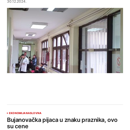
30.12.2024.
EKONOMIJA
NASLOVNA
Bujanovačka pijaca u znaku praznika, ovo
su cene