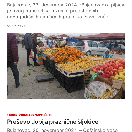
Bujanovac, 23. decembar 2024. -Bujanovačka pijaca
je ovog ponedeljka u znaku predstojećih
novogodišnjih i božićnih praznika. Suvo voće…
23.12.2024.
DRUŠTVO
NASLOVNA
PREŠEVO
Preševo dobija praznične šljokice
Bujanovac, 20. novembar 2024. – Opštinsko veće