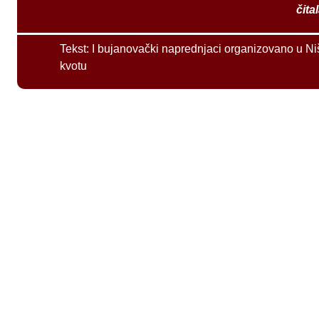
čita
Tekst:
I bujanovački naprednjaci organizovano u Ni
kvotu