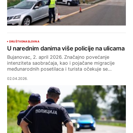
DRUŠTVO
NASLOVNA
U narednim danima više policije na ulicama
Bujanovac, 2. april 2026. Značajno povećanje
intenziteta saobraćaja, kao i pojačane migracije
međunarodnih posetilaca i turista očekuje se…
02.04.2026.