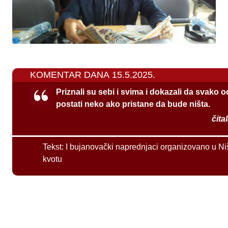
KOMENTAR DANA 15.5.2025.
Priznali su sebi i svima i dokazali da svako 
postati neko ako pristane da bude ništa.
čita
Tekst:
I bujanovački naprednjaci organizovano u Ni
kvotu