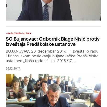
NASLOVNA
POLITIKA
SO Bujanovac: Odbornik Blage Nisić protiv
izveštaja Predškolske ustanove
BUJANOVAC, 26. decembar 2017. – Izveštaj o radu
i finansijskom poslovanju bujanovačke Predškolske
ustanove „Naša radost“ za 2016./17.…
26.12.2017.