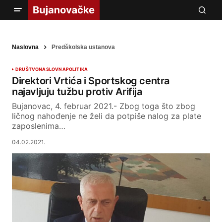
Naslovna
Predškolska ustanova
DRUŠTVO
NASLOVNA
POLITIKA
Direktori Vrtića i Sportskog centra
najavljuju tužbu protiv Arifija
Bujanovac, 4. februar 2021.- Zbog toga što zbog
ličnog nahođenje ne želi da potpiše nalog za plate
zaposlenima…
04.02.2021.