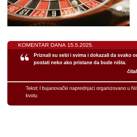
KOMENTAR DANA 15.5.2025.
Priznali su sebi i svima i dokazali da svako 
postati neko ako pristane da bude ništa.
čita
Tekst:
I bujanovački naprednjaci organizovano u Ni
kvotu