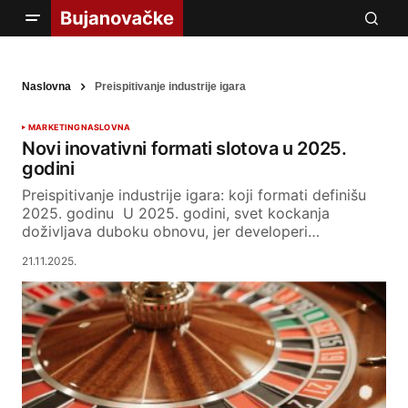
Naslovna
Preispitivanje industrije igara
MARKETING
NASLOVNA
Novi inovativni formati slotova u 2025.
godini
Preispitivanje industrije igara: koji formati definišu
2025. godinu U 2025. godini, svet kockanja
doživljava duboku obnovu, jer developeri…
21.11.2025.