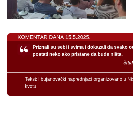
KOMENTAR DANA 15.5.2025.
Priznali su sebi i svima i dokazali da svako 
postati neko ako pristane da bude ništa.
čita
Tekst:
I bujanovački naprednjaci organizovano u Ni
kvotu