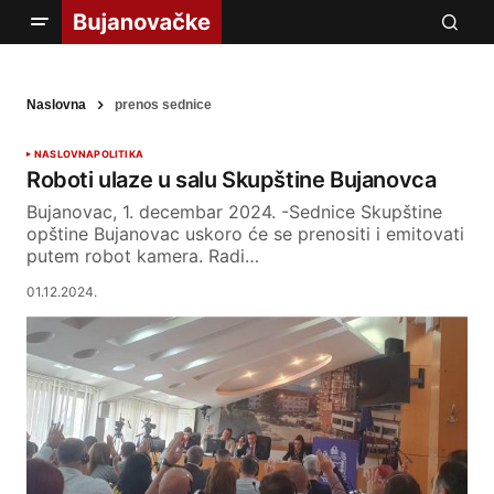
Naslovna
prenos sednice
NASLOVNA
POLITIKA
Roboti ulaze u salu Skupštine Bujanovca
Bujanovac, 1. decembar 2024. -Sednice Skupštine
opštine Bujanovac uskoro će se prenositi i emitovati
putem robot kamera. Radi…
01.12.2024.