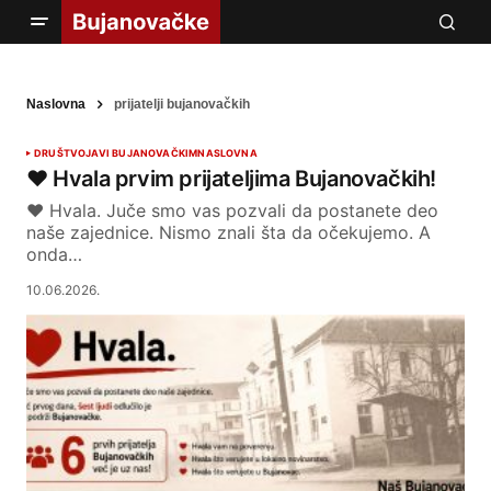
Naslovna
prijatelji bujanovačkih
DRUŠTVO
JAVI BUJANOVAČKIM
NASLOVNA
❤️ Hvala prvim prijateljima Bujanovačkih!
❤️ Hvala. Juče smo vas pozvali da postanete deo
naše zajednice. Nismo znali šta da očekujemo. A
onda…
10.06.2026.