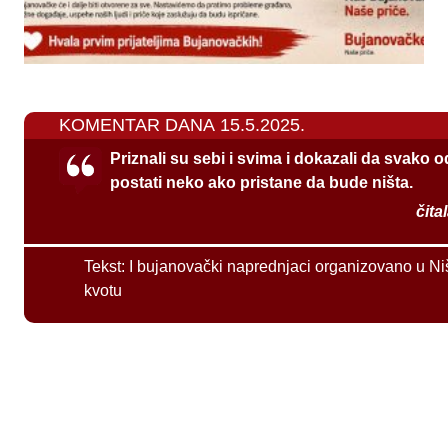
KOMENTAR DANA 15.5.2025.
Priznali su sebi i svima i dokazali da svako 
postati neko ako pristane da bude ništa.
čita
Tekst:
I bujanovački naprednjaci organizovano u Ni
kvotu