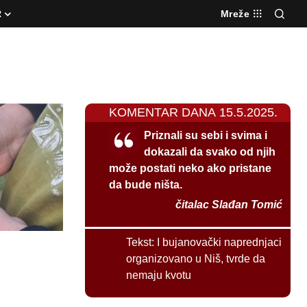
R
Mreže
KOMENTAR DANA 15.5.2025.
Priznali su sebi i svima i
dokazali da svako od njih
može postati neko ako pristane
da bude ništa.
čitalac Slađan Tomić
Tekst:
I bujanovački naprednjaci
organizovano u Niš, tvrde da
nemaju kvotu