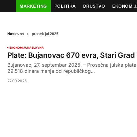
MARKETING
POLITIKA
DRUŠTVO
EKONOMIJ
Naslovna
prosek jul 2025
EKONOMIJA
NASLOVNA
Plate: Bujanovac 670 evra, Stari Grad 
Bujanovac, 27. septembar 2025. – Prosečna julska plata 
29.518 dinara manja od republičkog…
27.09.2025.