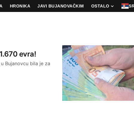
A
HRONIKA
JAVI BUJANOVAČKIM
OSTALO
S
1.670 evra!
u Bujanovcu bila je za