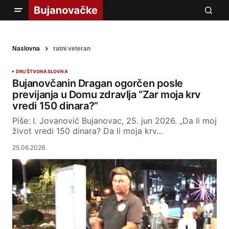
Naslovna
ratni veteran
DRUŠTVO
NASLOVNA
Bujanovčanin Dragan ogorčen posle
previjanja u Domu zdravlja “Zar moja krv
vredi 150 dinara?”
Piše: I. Jovanović Bujanovac, 25. jun 2026. „Da li moj
život vredi 150 dinara? Da li moja krv…
25.06.2026.