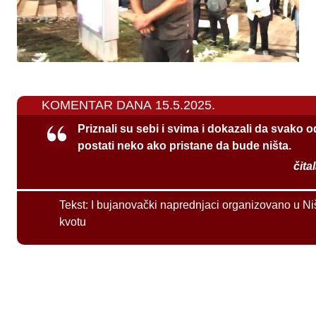
KOMENTAR DANA 15.5.2025.
Priznali su sebi i svima i dokazali da svako 
postati neko ako pristane da bude ništa.
čita
Tekst:
I bujanovački naprednjaci organizovano u Ni
kvotu