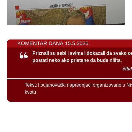
KOMENTAR DANA 15.5.2025.
Priznali su sebi i svima i dokazali da svako 
postati neko ako pristane da bude ništa.
čita
Tekst:
I bujanovački naprednjaci organizovano u Ni
kvotu