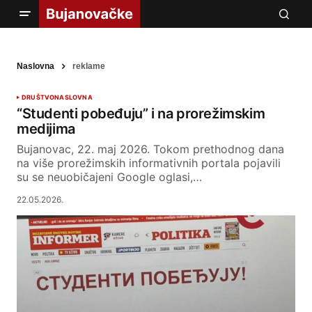
Naslovna
reklame
DRUŠTVO
NASLOVNA
“Studenti pobeđuju” i na prorežimskim
medijima
Bujanovac, 22. maj 2026. Tokom prethodnog dana
na više prorežimskih informativnih portala pojavili
su se neuobičajeni Google oglasi,…
22.05.2026.