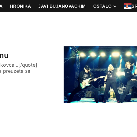
A
HRONIKA
JAVI BUJANOVAČKIM
OSTALO
S
anu
eskovca…[/quote]
a preuzeta sa