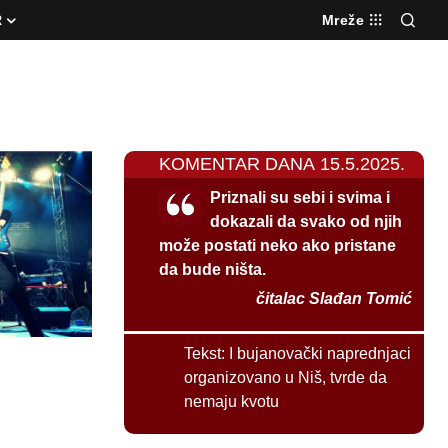
R
Mreže
KOMENTAR DANA 15.5.2025.
Priznali su sebi i svima i
dokazali da svako od njih
može postati neko ako pristane
da bude ništa.
čitalac Slađan Tomić
Tekst:
I bujanovački naprednjaci
organizovano u Niš, tvrde da
nemaju kvotu