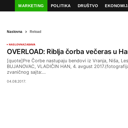
MARKETING
POLITIKA
DRUŠTVO
EKONOMIJ
Naslovna
Reload
NASLOVNA
ZABAVA
OVERLOAD: Riblja čorba večeras u H
[quote]Pre Čorbe nastupaju bendovi iz Vranja, Niša, L
BUJANOVAC, VLADIČIN HAN, 4. avgust 2017.(fotografij
zvaničnog sajta:…
04.08.2017.