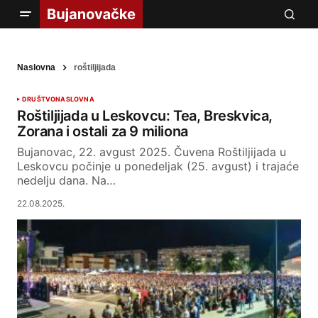
Naslovna
roštiljijada
DRUŠTVO
NASLOVNA
Roštiljijada u Leskovcu: Tea, Breskvica,
Zorana i ostali za 9 miliona
Bujanovac, 22. avgust 2025. Čuvena Roštiljijada u
Leskovcu počinje u ponedeljak (25. avgust) i trajaće
nedelju dana. Na…
22.08.2025.