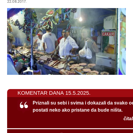
22.08.2017.
KOMENTAR DANA 15.5.2025.
Priznali su sebi i svima i dokazali da svako 
postati neko ako pristane da bude ništa.
čita