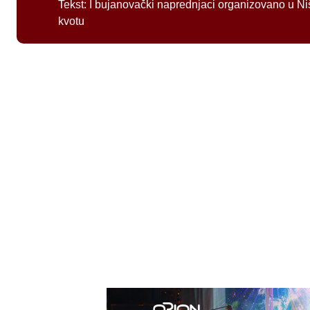
Tekst:
I bujanovački naprednjaci organizovano u Ni
kvotu