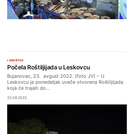
DRUŠTVO
Počela Roštiljijada u Leskovcu
Bujanovac, 23. avgust 2022. (foto JV) – U
Leskovcu je ponedeljak uveče otvorena Roštiljijada
koja će trajati do…
23.08.2022.