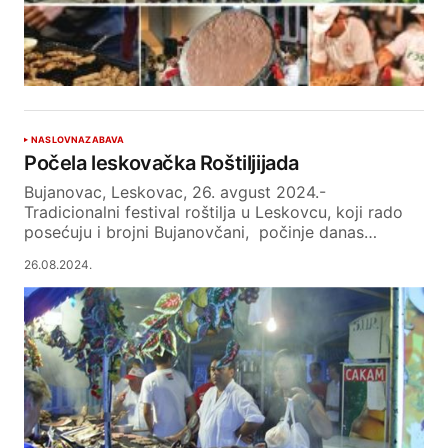
NASLOVNA
ZABAVA
Počela leskovačka Roštiljijada
Bujanovac, Leskovac, 26. avgust 2024.-
Tradicionalni festival roštilja u Leskovcu, koji rado
posećuju i brojni Bujanovčani, počinje danas…
26.08.2024.