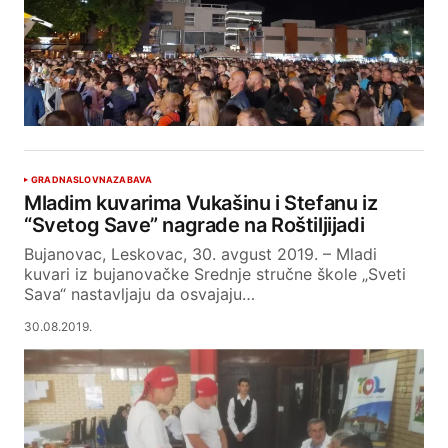
GRAD
NASLOVNA
ZABAVA
Mladim kuvarima Vukašinu i Stefanu iz
“Svetog Save” nagrade na Roštiljijadi
Bujanovac, Leskovac, 30. avgust 2019. – Mladi
kuvari iz bujanovačke Srednje stručne škole „Sveti
Sava“ nastavljaju da osvajaju…
30.08.2019.