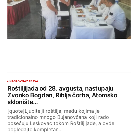
NASLOVNA
ZABAVA
Roštiljijada od 28. avgusta, nastupaju
Zvonko Bogdan, Riblja čorba, Atomsko
sklonište…
[quote]Ljubitelji roštilja, među kojima je
tradicionalno mnogo Bujanovčana koji rado
posećuju Leskovac tokom Roštiljijade, a ovde
pogledajte kompletan…