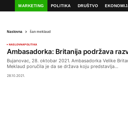
MARKETING
POLITIKA
DRUŠTVO
EKONOMIJ
Naslovna
šan meklaud
NASLOVNA
POLITIKA
Ambasadorka: Britanija podržava raz
Bujanovac, 28. oktobar 2021. Ambasadorka Velike Brita
Meklaud poručila je da se država koju predstavlja…
28.10.2021.