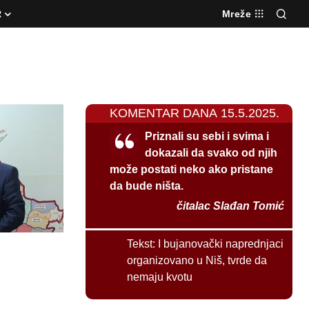
R
Mreže
KOMENTAR DANA 15.5.2025.
Priznali su sebi i svima i
dokazali da svako od njih
može postati neko ako pristane
da bude ništa.
čitalac Slađan Tomić
Tekst:
I bujanovački naprednjaci
organizovano u Niš, tvrde da
nemaju kvotu