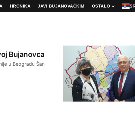
A
HRONIKA
JAVI BUJANOVAČKIM
OSTALO
S
voj Bujanovca
nije u Beogradu Šan