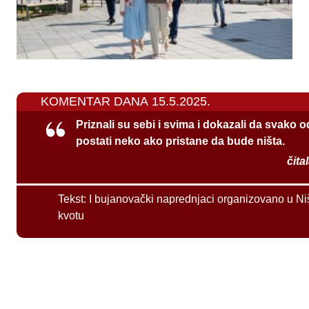
KOMENTAR DANA 15.5.2025.
Priznali su sebi i svima i dokazali da svako 
postati neko ako pristane da bude ništa.
čita
Tekst:
I bujanovački naprednjaci organizovano u Ni
kvotu