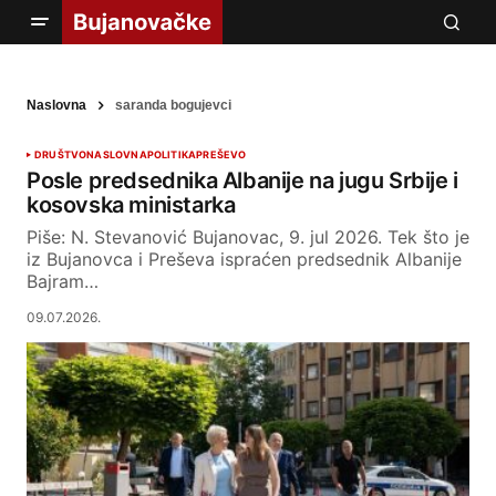
Naslovna
saranda bogujevci
DRUŠTVO
NASLOVNA
POLITIKA
PREŠEVO
Posle predsednika Albanije na jugu Srbije i
kosovska ministarka
Piše: N. Stevanović Bujanovac, 9. jul 2026. Tek što je
iz Bujanovca i Preševa ispraćen predsednik Albanije
Bajram…
09.07.2026.