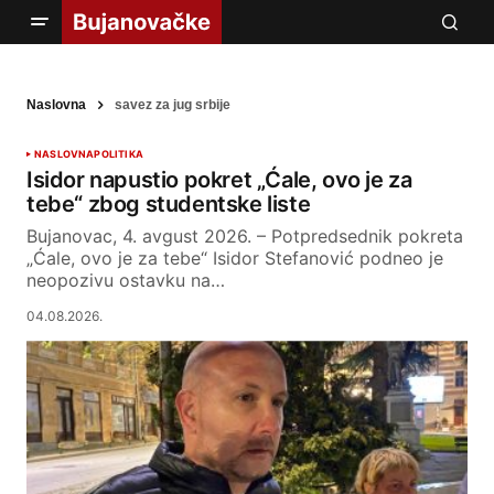
Naslovna
savez za jug srbije
NASLOVNA
POLITIKA
Isidor napustio pokret „Ćale, ovo je za
tebe“ zbog studentske liste
Bujanovac, 4. avgust 2026. – Potpredsednik pokreta
„Ćale, ovo je za tebe“ Isidor Stefanović podneo je
neopozivu ostavku na…
04.08.2026.