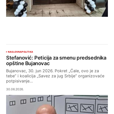
NASLOVNA
POLITIKA
Stefanović: Peticija za smenu predsednika
opštine Bujanovac
Bujanovac, 30. jun 2026. Pokret „Ćale, ovo je za
tebe” i koalicija „Savez za jug Srbije” organizovaće
potpisivanje…
30.06.2026.