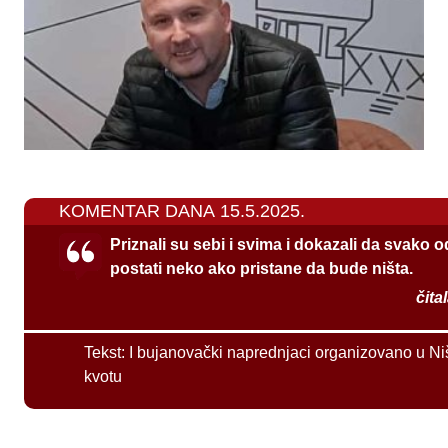
KOMENTAR DANA 15.5.2025.
Priznali su sebi i svima i dokazali da svako 
postati neko ako pristane da bude ništa.
čita
Tekst:
I bujanovački naprednjaci organizovano u Ni
kvotu