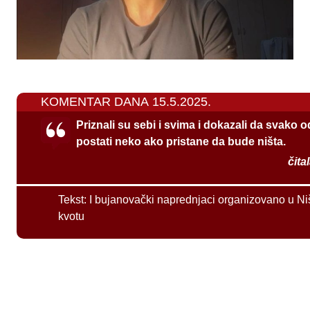
KOMENTAR DANA 15.5.2025.
Priznali su sebi i svima i dokazali da svako 
postati neko ako pristane da bude ništa.
čita
Tekst:
I bujanovački naprednjaci organizovano u Ni
kvotu