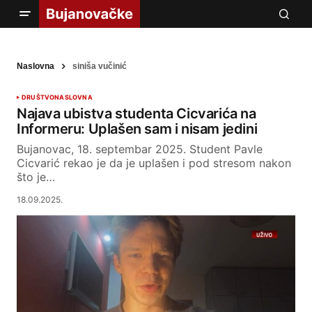
Naslovna
siniša vučinić
DRUŠTVO
NASLOVNA
Najava ubistva studenta Cicvarića na
Informeru: Uplašen sam i nisam jedini
Bujanovac, 18. septembar 2025. Student Pavle
Cicvarić rekao je da je uplašen i pod stresom nakon
što je…
18.09.2025.