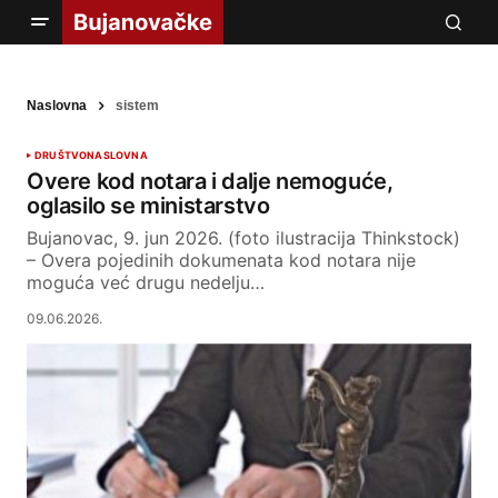
Naslovna
sistem
DRUŠTVO
NASLOVNA
Overe kod notara i dalje nemoguće,
oglasilo se ministarstvo
Bujanovac, 9. jun 2026. (foto ilustracija Thinkstock)
– Overa pojedinih dokumenata kod notara nije
moguća već drugu nedelju…
09.06.2026.