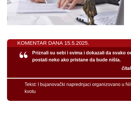
KOMENTAR DANA 15.5.2025.
Priznali su sebi i svima i dokazali da svako 
postati neko ako pristane da bude ništa.
čita
Tekst:
I bujanovački naprednjaci organizovano u Ni
kvotu