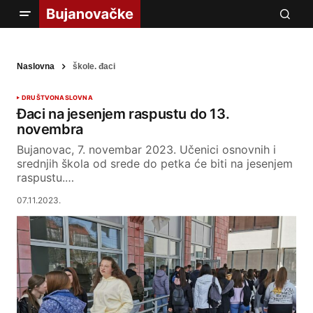
Naslovna
škole. đaci
DRUŠTVO
NASLOVNA
Đaci na jesenjem raspustu do 13.
novembra
Bujanovac, 7. novembar 2023. Učenici osnovnih i
srednjih škola od srede do petka će biti na jesenjem
raspustu.…
07.11.2023.