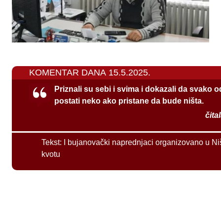
KOMENTAR DANA 15.5.2025.
Priznali su sebi i svima i dokazali da svako 
postati neko ako pristane da bude ništa.
čita
Tekst:
I bujanovački naprednjaci organizovano u Ni
kvotu