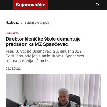
Naslovna
slađan cvetanović
DRUŠTVO
Direktor kleničke škole demantuje
predsednika MZ Spančevac
Piše: D. Stošić Bujanovac, 26. januar 2022. –
Područno odeljenje naše škole u Spančevcu
redovno dobija užinu iz…
26.01.2022.