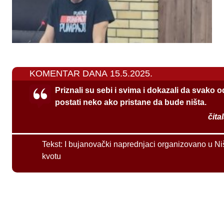
KOMENTAR DANA 15.5.2025.
Priznali su sebi i svima i dokazali da svako 
postati neko ako pristane da bude ništa.
čita
Tekst:
I bujanovački naprednjaci organizovano u Ni
kvotu