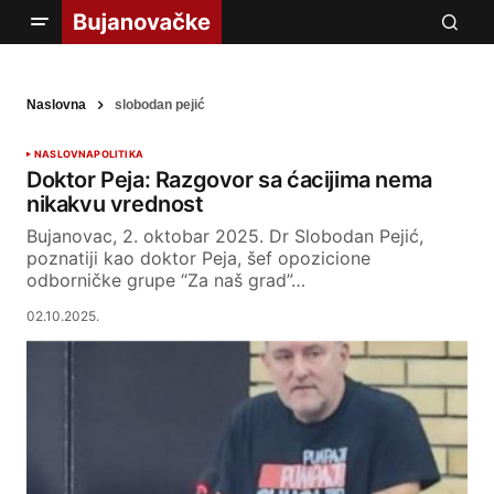
Naslovna
slobodan pejić
NASLOVNA
POLITIKA
Doktor Peja: Razgovor sa ćacijima nema
nikakvu vrednost
Bujanovac, 2. oktobar 2025. Dr Slobodan Pejić,
poznatiji kao doktor Peja, šef opozicione
odborničke grupe “Za naš grad”…
02.10.2025.