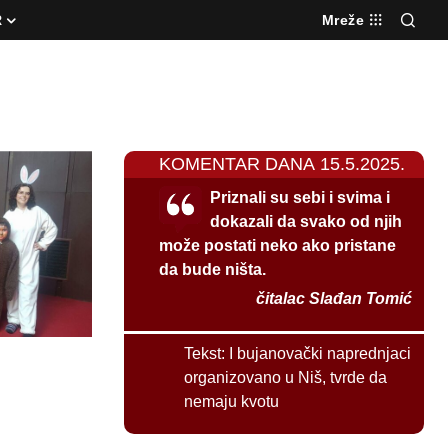
R
Mreže
KOMENTAR DANA 15.5.2025.
Priznali su sebi i svima i
dokazali da svako od njih
može postati neko ako pristane
da bude ništa.
čitalac Slađan Tomić
Tekst:
I bujanovački naprednjaci
organizovano u Niš, tvrde da
nemaju kvotu