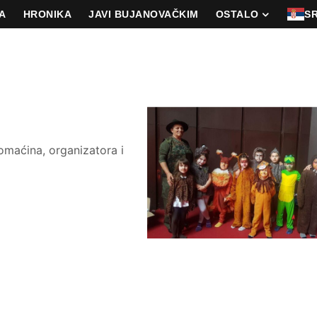
A
HRONIKA
JAVI BUJANOVAČKIM
OSTALO
S
omaćina, organizatora i