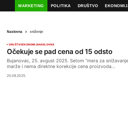
MARKETING
POLITIKA
DRUŠTVO
EKONOMIJ
Naslovna
sniženje
DRUŠTVO
EKONOMIJA
NASLOVNA
Očekuje se pad cena od 15 odsto
Bujanovac, 25. avgust 2025. Setom “mera za snižavanje
marže i nema direktne korekcije cena proizvoda…
25.08.2025.