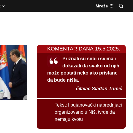
R
Mreže
KOMENTAR DANA 15.5.2025.
Priznali su sebi i svima i
dokazali da svako od njih
može postati neko ako pristane
da bude ništa.
čitalac Slađan Tomić
Tekst:
I bujanovački naprednjaci
organizovano u Niš, tvrde da
nemaju kvotu