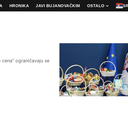
A
HRONIKA
JAVI BUJANOVAČKIM
OSTALO
S
 cena” ograničavaju se