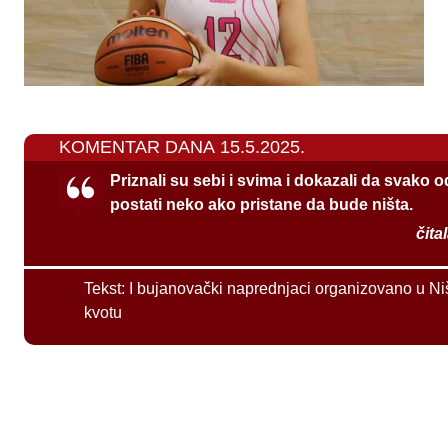
KOMENTAR DANA 15.5.2025.
Priznali su sebi i svima i dokazali da svako 
postati neko ako pristane da bude ništa.
čita
Tekst:
I bujanovački naprednjaci organizovano u Ni
kvotu