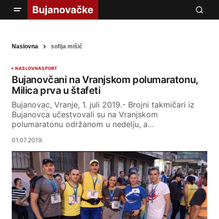
Naslovna
sofija mišić
NASLOVNA
SPORT
Bujanovčani na Vranjskom polumaratonu,
Milica prva u štafeti
Bujanovac, Vranje, 1. juli 2019.- Brojni takmičari iz
Bujanovca učestvovali su na Vranjskom
polumaratonu održanom u nedelju, a…
01.07.2019.