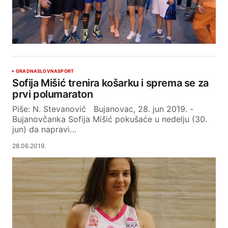
GRAD
NASLOVNA
SPORT
Sofija Mišić trenira košarku i sprema se za
prvi polumaraton
Piše: N. Stevanović Bujanovac, 28. jun 2019. -
Bujanovčanka Sofija Mišić pokušaće u nedelju (30.
jun) da napravi…
28.06.2019.