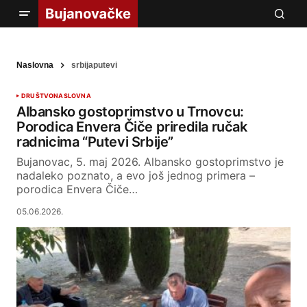
Naslovna
srbijaputevi
DRUŠTVO
NASLOVNA
Albansko gostoprimstvo u Trnovcu:
Porodica Envera Čiče priredila ručak
radnicima “Putevi Srbije”
Bujanovac, 5. maj 2026. Albansko gostoprimstvo je
nadaleko poznato, a evo još jednog primera –
porodica Envera Čiče…
05.06.2026.