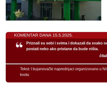
KOMENTAR DANA 15.5.2025.
Priznali su sebi i svima i dokazali da svako 
postati neko ako pristane da bude ništa.
čita
Tekst:
I bujanovački naprednjaci organizovano u Ni
kvotu