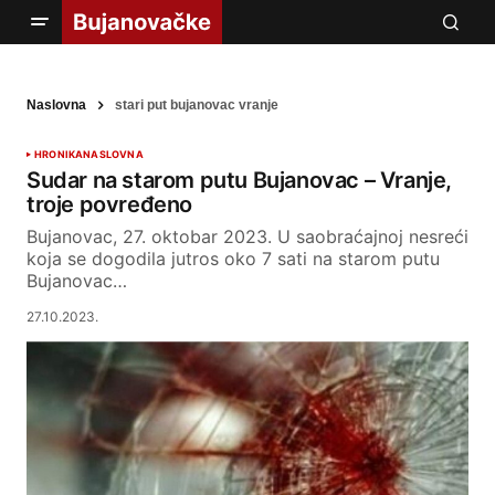
Naslovna
stari put bujanovac vranje
HRONIKA
NASLOVNA
Sudar na starom putu Bujanovac – Vranje,
troje povređeno
Bujanovac, 27. oktobar 2023. U saobraćajnoj nesreći
koja se dogodila jutros oko 7 sati na starom putu
Bujanovac…
27.10.2023.