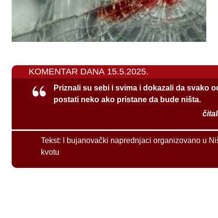
KOMENTAR DANA 15.5.2025.
Priznali su sebi i svima i dokazali da svako 
postati neko ako pristane da bude ništa.
čita
Tekst:
I bujanovački naprednjaci organizovano u Ni
kvotu