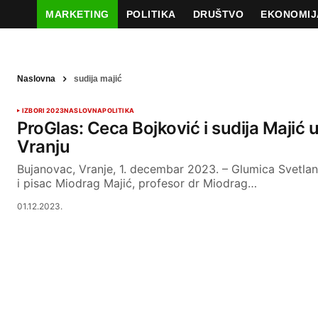
MARKETING
POLITIKA
DRUŠTVO
EKONOMIJ
Naslovna
sudija majić
IZBORI 2023
NASLOVNA
POLITIKA
ProGlas: Ceca Bojković i sudija Majić 
Vranju
Bujanovac, Vranje, 1. decembar 2023. – Glumica Svetlan
i pisac Miodrag Majić, profesor dr Miodrag…
01.12.2023.