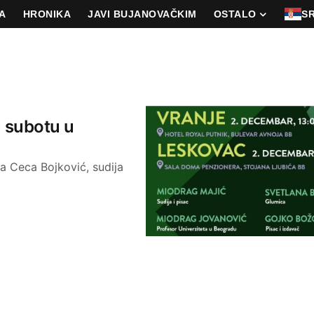
A
HRONIKA
JAVI BUJANOVAČKIM
OSTALO
S
u subotu u
a Ceca Bojković, sudija