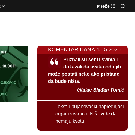
R
Mreže
KOMENTAR DANA 15.5.2025.
Priznali su sebi i svima i
dokazali da svako od njih
može postati neko ako pristane
da bude ništa.
čitalac Slađan Tomić
Tekst:
I bujanovački naprednjaci
organizovano u Niš, tvrde da
nemaju kvotu