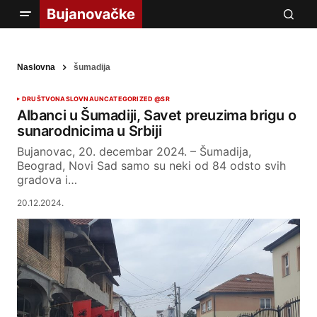
Naslovna
šumadija
DRUŠTVO
NASLOVNA
UNCATEGORIZED @SR
Albanci u Šumadiji, Savet preuzima brigu o
sunarodnicima u Srbiji
Bujanovac, 20. decembar 2024. – Šumadija,
Beograd, Novi Sad samo su neki od 84 odsto svih
gradova i…
20.12.2024.