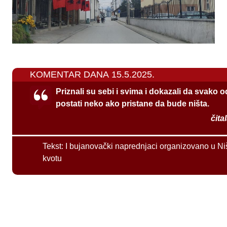
KOMENTAR DANA 15.5.2025.
Priznali su sebi i svima i dokazali da svako 
postati neko ako pristane da bude ništa.
čita
Tekst:
I bujanovački naprednjaci organizovano u Ni
kvotu