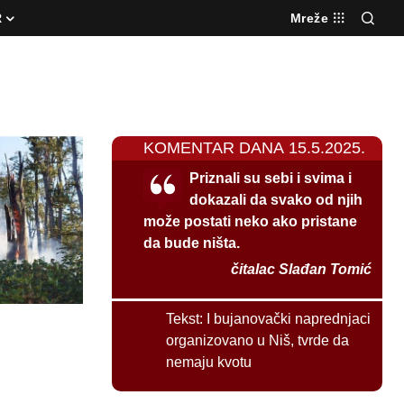
R
Mreže
KOMENTAR DANA 15.5.2025.
Priznali su sebi i svima i
dokazali da svako od njih
može postati neko ako pristane
da bude ništa.
čitalac Slađan Tomić
Tekst:
I bujanovački naprednjaci
organizovano u Niš, tvrde da
nemaju kvotu