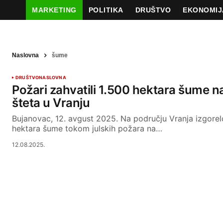
MARKETING
POLITIKA
DRUŠTVO
EKONOMIJ
Naslovna
šume
DRUŠTVO
NASLOVNA
Požari zahvatili 1.500 hektara šume n
šteta u Vranju
Bujanovac, 12. avgust 2025. Na području Vranja izgorel
hektara šume tokom julskih požara na…
12.08.2025.