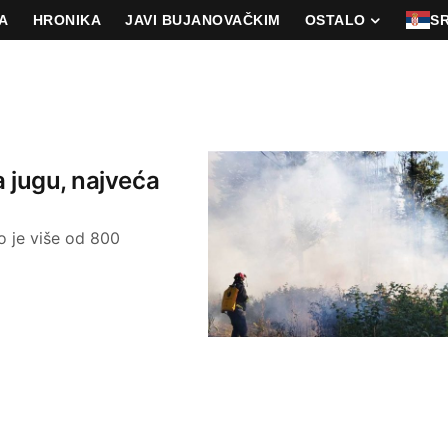
A
HRONIKA
JAVI BUJANOVAČKIM
OSTALO
S
a jugu, najveća
o je više od 800