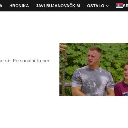
A
HRONIKA
JAVI BUJANOVAČKIM
OSTALO
S
rs)– Personalni trener
…