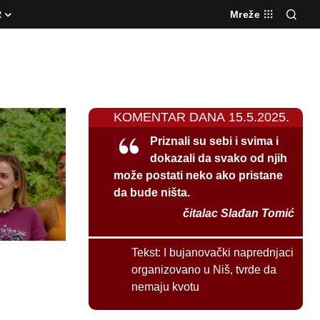
R
Mreže
KOMENTAR DANA 15.5.2025.
Priznali su sebi i svima i
dokazali da svako od njih
može postati neko ako pristane
da bude ništa.
čitalac Slađan Tomić
Tekst:
I bujanovački naprednjaci
organizovano u Niš, tvrde da
nemaju kvotu