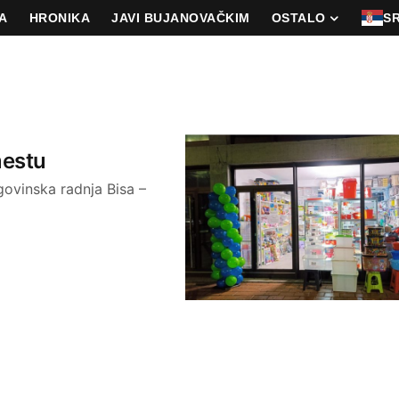
A
HRONIKA
JAVI BUJANOVAČKIM
OSTALO
S
mestu
ovinska radnja Bisa –