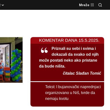
R
Mreže
KOMENTAR DANA 15.5.2025.
Priznali su sebi i svima i
dokazali da svako od njih
može postati neko ako pristane
da bude ništa.
čitalac Slađan Tomić
Tekst:
I bujanovački naprednjaci
organizovano u Niš, tvrde da
nemaju kvotu