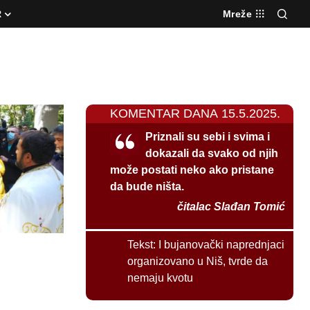
R
Mreže
KOMENTAR DANA 15.5.2025.
Priznali su sebi i svima i
dokazali da svako od njih
može postati neko ako pristane
da bude ništa.
čitalac Slađan Tomić
Tekst:
I bujanovački naprednjaci
organizovano u Niš, tvrde da
nemaju kvotu