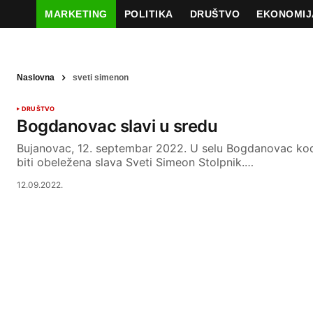
MARKETING
POLITIKA
DRUŠTVO
EKONOMIJ
Naslovna
sveti simenon
DRUŠTVO
Bogdanovac slavi u sredu
Bujanovac, 12. septembar 2022. U selu Bogdanovac ko
biti obeležena slava Sveti Simeon Stolpnik.…
12.09.2022.