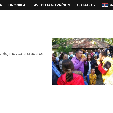
A
HRONIKA
JAVI BUJANOVAČKIM
OSTALO
S
d Bujanovca u sredu će