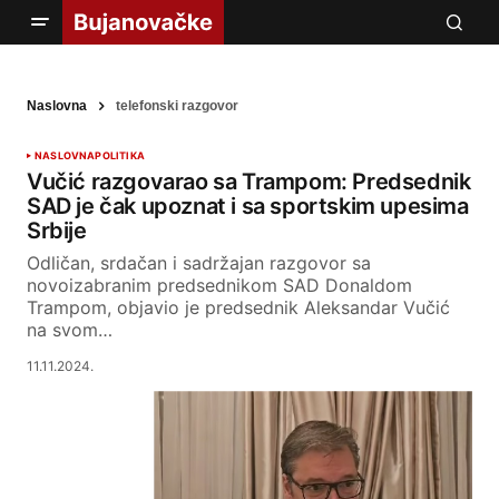
Naslovna
telefonski razgovor
NASLOVNA
POLITIKA
Vučić razgovarao sa Trampom: Predsednik
SAD je čak upoznat i sa sportskim upesima
Srbije
Odličan, srdačan i sadržajan razgovor sa
novoizabranim predsednikom SAD Donaldom
Trampom, objavio je predsednik Aleksandar Vučić
na svom…
11.11.2024.