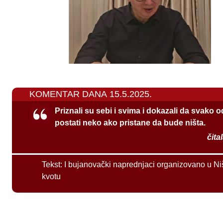
KOMENTAR DANA 15.5.2025.
Priznali su sebi i svima i dokazali da svako 
postati neko ako pristane da bude ništa.
čita
Tekst:
I bujanovački naprednjaci organizovano u Ni
kvotu