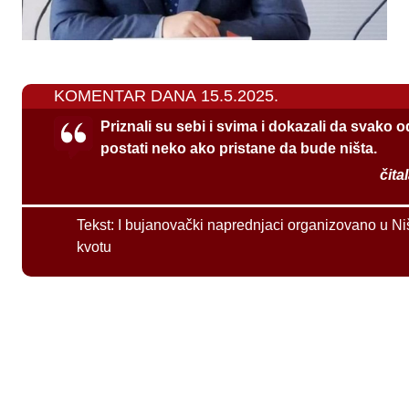
KOMENTAR DANA 15.5.2025.
Priznali su sebi i svima i dokazali da svako 
postati neko ako pristane da bude ništa.
čita
Tekst:
I bujanovački naprednjaci organizovano u Ni
kvotu