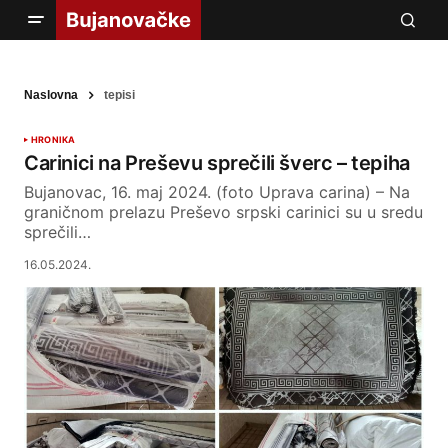
Naslovna
tepisi
HRONIKA
Carinici na Preševu sprečili šverc – tepiha
Bujanovac, 16. maj 2024. (foto Uprava carina) – Na
graničnom prelazu Preševo srpski carinici su u sredu
sprečili…
16.05.2024.