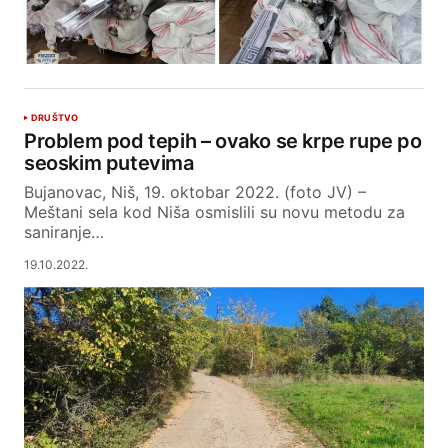
DRUŠTVO
Problem pod tepih – ovako se krpe rupe po
seoskim putevima
Bujanovac, Niš, 19. oktobar 2022. (foto JV) –
Meštani sela kod Niša osmislili su novu metodu za
saniranje…
19.10.2022.