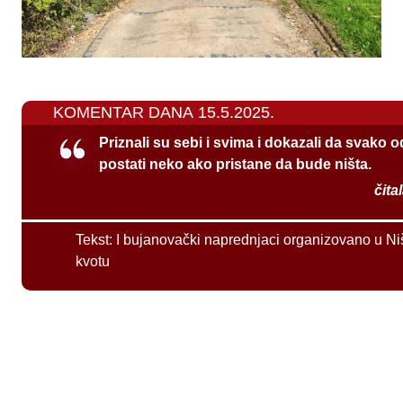
KOMENTAR DANA 15.5.2025.
Priznali su sebi i svima i dokazali da svako 
postati neko ako pristane da bude ništa.
čita
Tekst:
I bujanovački naprednjaci organizovano u Ni
kvotu