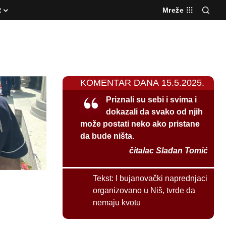
R
Mreže
KOMENTAR DANA 15.5.2025.
Priznali su sebi i svima i
dokazali da svako od njih
može postati neko ako pristane
da bude ništa.
čitalac Slađan Tomić
Tekst:
I bujanovački naprednjaci
organizovano u Niš, tvrde da
nemaju kvotu