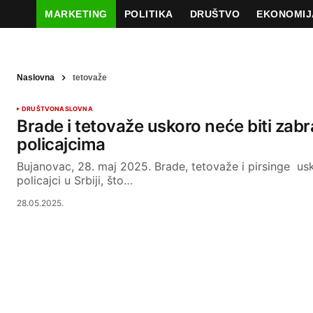
MARKETING
POLITIKA
DRUŠTVO
EKONOMIJ
Naslovna
tetovaže
DRUŠTVO
NASLOVNA
Brade i tetovaže uskoro neće biti zab
policajcima
Bujanovac, 28. maj 2025. Brade, tetovaže i pirsinge usk
policajci u Srbiji, što…
28.05.2025.