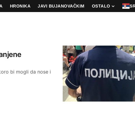
A
HRONIKA
JAVI BUJANOVAČKIM
OSTALO
S
ranjene
oro bi mogli da nose i