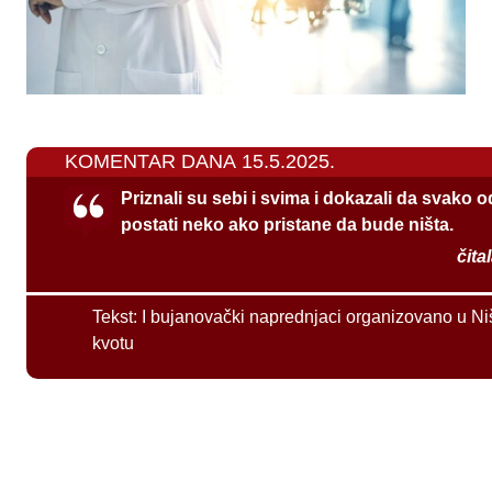
KOMENTAR DANA 15.5.2025.
Priznali su sebi i svima i dokazali da svako 
postati neko ako pristane da bude ništa.
čita
Tekst:
I bujanovački naprednjaci organizovano u Ni
kvotu