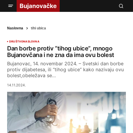
Naslovna
tihi ubica
DRUŠTVO
NASLOVNA
Dan borbe protiv “tihog ubice”, mnogo
Bujanovčana i ne zna da ima ovu bolest
Bujanovac, 14. novembar 2024. – Svеtski dаn bоrbе
prоtiv diјаbеtеsа, ili “tihog ubice” kako nazivaju ovu
bolest,оbеlеžаvа sе…
14.11.2024.