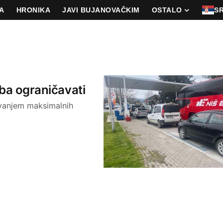
A
HRONIKA
JAVI BUJANOVAČKIM
OSTALO
S
eba ograničavati
ivanjem maksimalnih