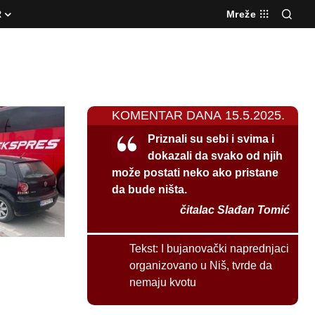
R
Mreže
KOMENTAR DANA 15.5.2025.
Priznali su sebi i svima i
dokazali da svako od njih
može postati neko ako pristane
da bude ništa.
čitalac Slađan Tomić
Tekst:
I bujanovački naprednjaci
organizovano u Niš, tvrde da
nemaju kvotu