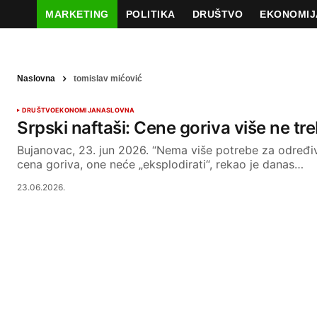
MARKETING
POLITIKA
DRUŠTVO
EKONOMIJ
Naslovna
tomislav mićović
DRUŠTVO
EKONOMIJA
NASLOVNA
Srpski naftaši: Cene goriva više ne tr
Bujanovac, 23. jun 2026. “Nema više potrebe za određ
cena goriva, one neće „eksplodirati“, rekao je danas…
23.06.2026.