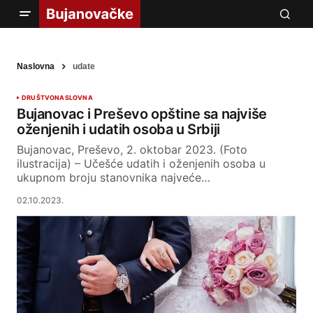
Naslovna
udate
DRUŠTVO
NASLOVNA
Bujanovac i Preševo opštine sa najviše
oženjenih i udatih osoba u Srbiji
Bujanovac, Preševo, 2. oktobar 2023. (Foto
ilustracija) – Učešće udatih i oženjenih osoba u
ukupnom broju stanovnika najveće…
02.10.2023.