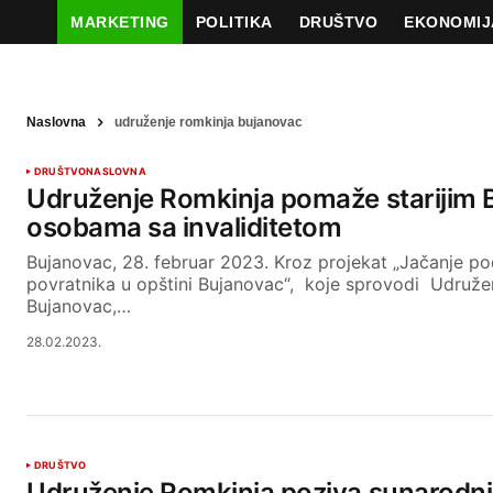
MARKETING
POLITIKA
DRUŠTVO
EKONOMIJ
Naslovna
udruženje romkinja bujanovac
DRUŠTVO
NASLOVNA
Udruženje Romkinja pomaže starijim 
osobama sa invaliditetom
Bujanovac, 28. februar 2023. Kroz projekat „Jačanje pod
povratnika u opštini Bujanovac“, koje sprovodi Udruže
Bujanovac,…
28.02.2023.
DRUŠTVO
Udruženje Romkinja poziva sunarodni