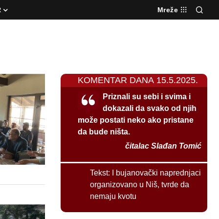
R
Mreže
KOMENTAR DANA 15.5.2025.
Priznali su sebi i svima i
dokazali da svako od njih
može postati neko ako pristane
da bude ništa.
čitalac Slađan Tomić
Tekst:
I bujanovački naprednjaci
organizovano u Niš, tvrde da
nemaju kvotu