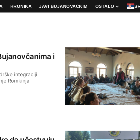
A
HRONIKA
JAVI BUJANOVAČKIM
OSTALO
S
Bujanovčanima i
rške integraciji
nje Romkinja
ke da učestvuju