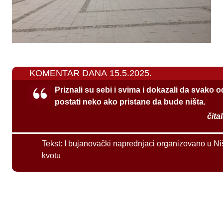
KOMENTAR DANA 15.5.2025.
Priznali su sebi i svima i dokazali da svako 
postati neko ako pristane da bude ništa.
čita
Tekst:
I bujanovački naprednjaci organizovano u Ni
kvotu