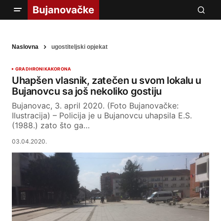
Naslovna
ugostiteljski opjekat
GRAD
HRONIKA
KORONA
Uhapšen vlasnik, zatečen u svom lokalu u
Bujanovcu sa još nekoliko gostiju
Bujanovac, 3. april 2020. (Foto Bujanovačke:
Ilustracija) – Policija je u Bujanovcu uhapsila E.S.
(1988.) zato što ga…
03.04.2020.