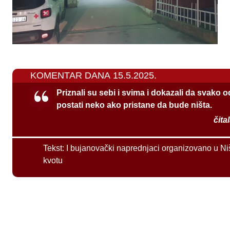
KOMENTAR DANA 15.5.2025.
Priznali su sebi i svima i dokazali da svako 
postati neko ako pristane da bude ništa.
čita
Tekst:
I bujanovački naprednjaci organizovano u Ni
kvotu