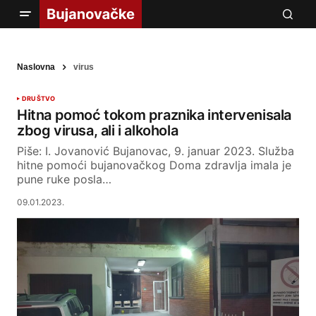
Naslovna
virus
DRUŠTVO
Hitna pomoć tokom praznika intervenisala
zbog virusa, ali i alkohola
Piše: I. Jovanović Bujanovac, 9. januar 2023. Služba
hitne pomoći bujanovačkog Doma zdravlja imala je
pune ruke posla…
09.01.2023.