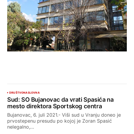
DRUŠTVO
NASLOVNA
Sud: SO Bujanovac da vrati Spasića na
mesto direktora Sportskog centra
Bujanovac, 6. juli 2021.- Viši sud u Vranju doneo je
prvostepenu presudu po kojoj je Zoran Spasić
nelegalno,…