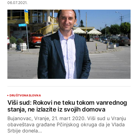
06.07.2021.
DRUŠTVO
NASLOVNA
Viši sud: Rokovi ne teku tokom vanrednog
stanja, ne izlazite iz svojih domova
Bujanovac, Vranje, 21. mart 2020. Viši sud u Vranju
obaveštava građane Pčinjskog okruga da je Vlada
Srbije donela…