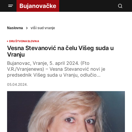
Naslovna
viši sud vranje
DRUŠTVO
NASLOVNA
Vesna Stevanović na čelu Višeg suda u
Vranju
Bujanovac, Vranje, 5. april 2024. (Fto
V.R./Vranjenews) – Vesna Stevanović novi je
predsednik Višeg suda u Vranju, odlučio…
05.04.2024.