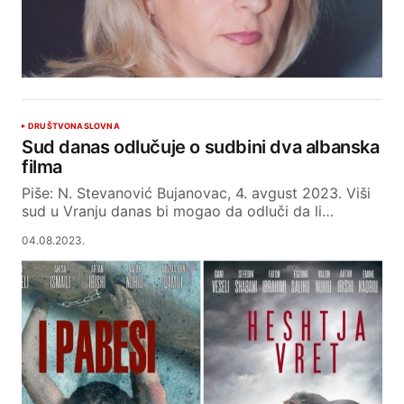
DRUŠTVO
NASLOVNA
Sud danas odlučuje o sudbini dva albanska
filma
Piše: N. Stevanović Bujanovac, 4. avgust 2023. Viši
sud u Vranju danas bi mogao da odluči da li…
04.08.2023.