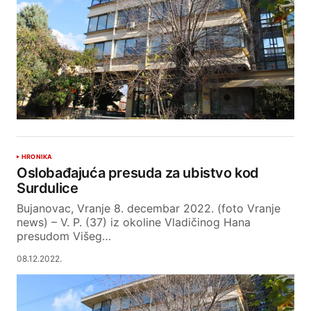
HRONIKA
Oslobađajuća presuda za ubistvo kod
Surdulice
Bujanovac, Vranje 8. decembar 2022. (foto Vranje
news) – V. P. (37) iz okoline Vladičinog Hana
presudom Višeg…
08.12.2022.