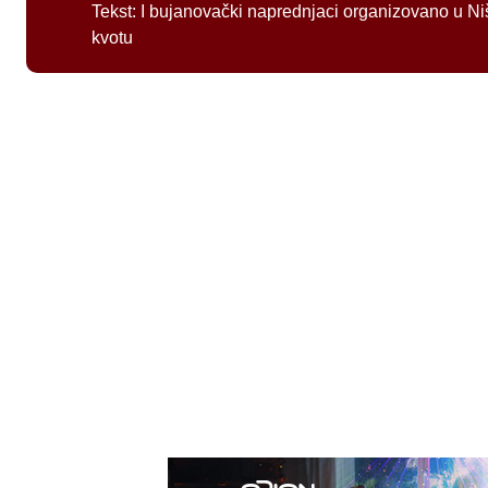
Tekst:
I bujanovački naprednjaci organizovano u Ni
kvotu