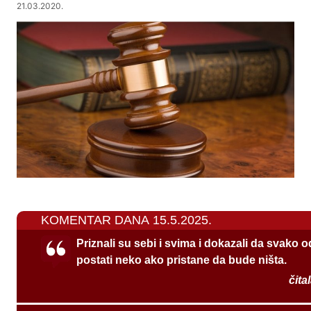
21.03.2020.
KOMENTAR DANA 15.5.2025.
Priznali su sebi i svima i dokazali da svako 
postati neko ako pristane da bude ništa.
čita