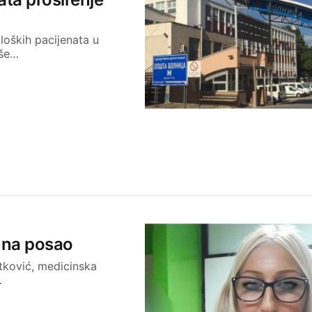
oloških pacijenata u
iše…
a na posao
etković, medicinska
…