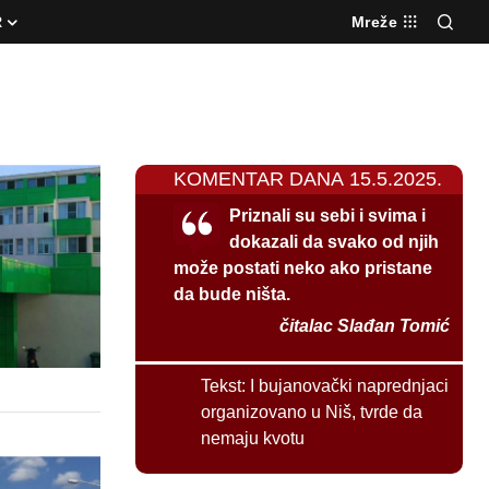
R
Mreže
KOMENTAR DANA 15.5.2025.
Priznali su sebi i svima i
dokazali da svako od njih
može postati neko ako pristane
da bude ništa.
čitalac Slađan Tomić
Tekst:
I bujanovački naprednjaci
organizovano u Niš, tvrde da
nemaju kvotu