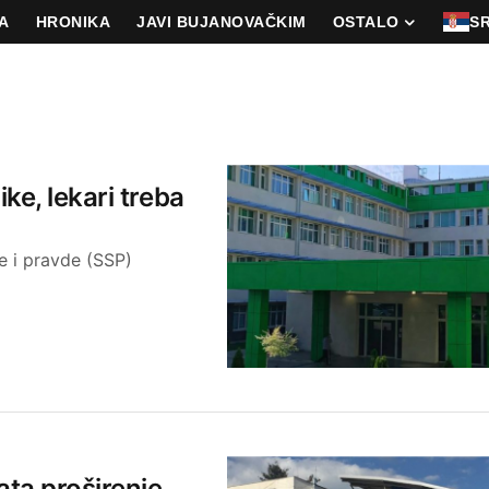
A
HRONIKA
JAVI BUJANOVAČKIM
OSTALO
S
ke, lekari treba
e i pravde (SSP)
ata proširenje