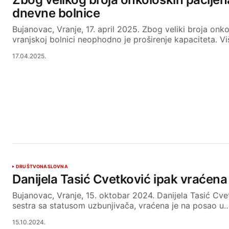
dnevne bolnice
Bujanovac, Vranje, 17. april 2025. Zbog veliki broja onk
vranjskoj bolnici neophodno je proširenje kapaciteta. V
17.04.2025.
DRUŠTVO
NASLOVNA
Danijela Tasić Cvetković ipak vraćen
Bujanovac, Vranje, 15. oktobar 2024. Danijela Tasić Cv
sestra sa statusom uzbunjivača, vraćena je na posao u
15.10.2024.