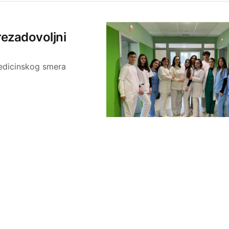
rezadovoljni
medicinskog smera