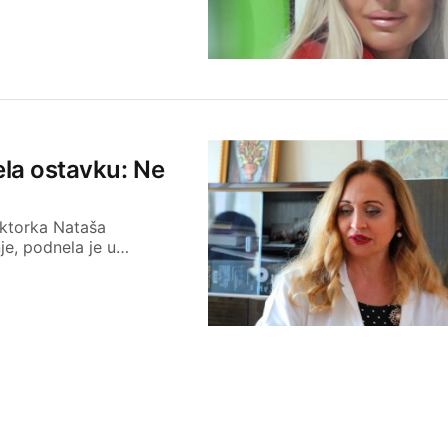
ela ostavku: Ne
oktorka Nataša
je, podnela je u…