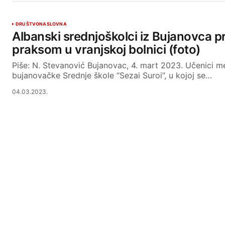
DRUŠTVO
NASLOVNA
Albanski srednjoškolci iz Bujanovca p
praksom u vranjskoj bolnici (foto)
Piše: N. Stevanović Bujanovac, 4. mart 2023. Učenici 
bujanovačke Srednje škole “Sezai Suroi”, u kojoj se…
04.03.2023.