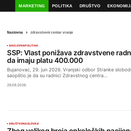
MARKETING
POLITIKA
DRUŠTVO
EKONOMIJ
Naslovna
zdravstveni centar vranje
NASLOVNA
POLITIKA
SSP: Vlast ponižava zdravstvene radni
da imaju platu 400.000
Bujanovac, 29. jun 2026. Vranjski odbor Stranke slobod
saopštio je da su radnici Zdravstnog centra…
29.06.2026.
DRUŠTVO
NASLOVNA
Zbog velikog broja onkoloških pacijen