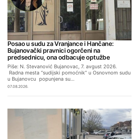
Your Name
Posao u sudu za Vranjance i Hančane:
Bujanovački pravnici ogorčeni na
Your E-mail
predsednicu, ona odbacuje optužbe
Piše: N. Stevanović Bujanovac, 7. avgust 2026.
Radna mesta “sudijski pomoćnik” u Osnovnom sudu
SUBMIT COMMENT
u Bujanovcu popunjena su…
07.08.2026.