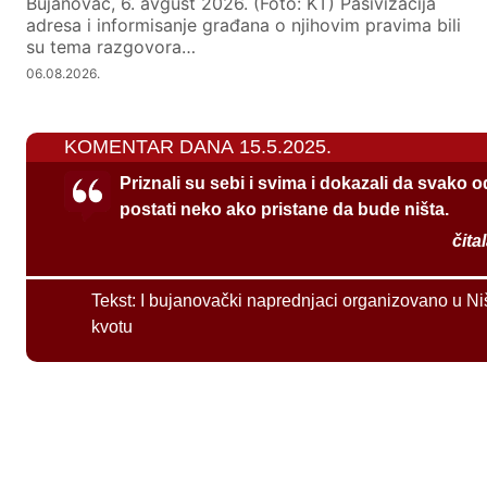
Bujanovac, 6. avgust 2026. (Foto: KT) Pasivizacija
adresa i informisanje građana o njihovim pravima bili
su tema razgovora…
06.08.2026.
KOMENTAR DANA 15.5.2025.
Priznali su sebi i svima i dokazali da svako 
postati neko ako pristane da bude ništa.
čita
Tekst:
I bujanovački naprednjaci organizovano u Ni
kvotu