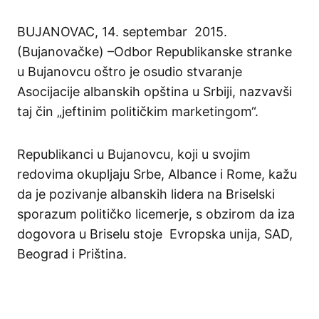
BUJANOVAC, 14. septembar 2015.
(Bujanovačke) –Odbor Republikanske stranke
u Bujanovcu oštro je osudio stvaranje
Asocijacije albanskih opština u Srbiji, nazvavši
taj čin „jeftinim političkim marketingom“.
Republikanci u Bujanovcu, koji u svojim
redovima okupljaju Srbe, Albance i Rome, kažu
da je pozivanje albanskih lidera na Briselski
sporazum političko licemerje, s obzirom da iza
dogovora u Briselu stoje Evropska unija, SAD,
Beograd i Priština.