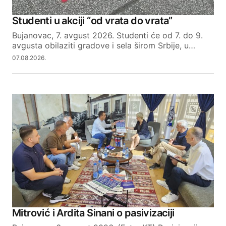
Studenti u akciji “od vrata do vrata”
Bujanovac, 7. avgust 2026. Studenti će od 7. do 9.
avgusta obilaziti gradove i sela širom Srbije, u…
07.08.2026.
Mitrović i Ardita Sinani o pasivizaciji