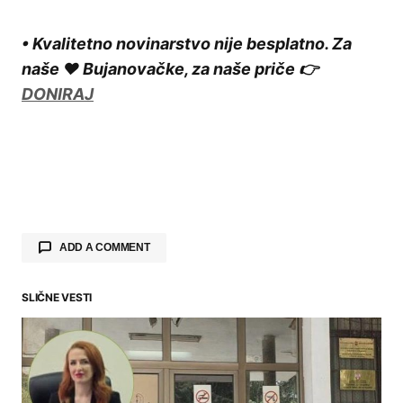
• Kvalitetno novinarstvo nije besplatno. Za
naše ❤️ Bujanovačke, za naše priče 👉
DONIRAJ
ADD A COMMENT
SLIČNE VESTI
Your email address will not be published.
Required fields are marked
*
Comment
*