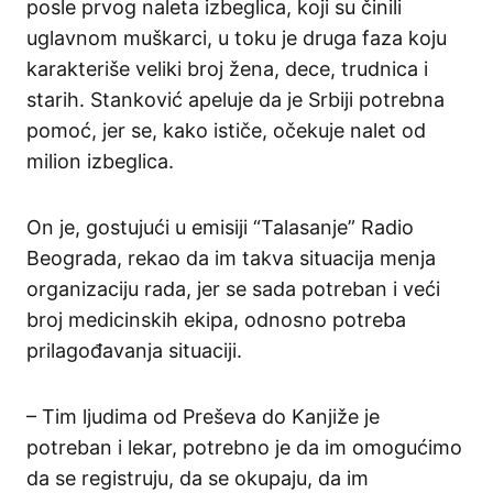
posle prvog naleta izbeglica, koji su činili
uglavnom muškarci, u toku je druga faza koju
karakteriše veliki broj žena, dece, trudnica i
starih. Stanković apeluje da je Srbiji potrebna
pomoć, jer se, kako ističe, očekuje nalet od
milion izbeglica.
On je, gostujući u emisiji “Talasanje” Radio
Beograda, rekao da im takva situacija menja
organizaciju rada, jer se sada potreban i veći
broj medicinskih ekipa, odnosno potreba
prilagođavanja situaciji.
– Tim ljudima od Preševa do Kanjiže je
potreban i lekar, potrebno je da im omogućimo
da se registruju, da se okupaju, da im