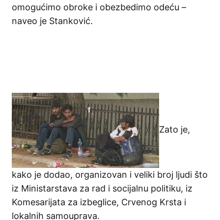
omogućimo obroke i obezbedimo odeću –
naveo je Stanković.
Zato je,
kako je dodao, organizovan i veliki broj ljudi što
iz Ministarstava za rad i socijalnu politiku, iz
Komesarijata za izbeglice, Crvenog Krsta i
lokalnih samouprava.