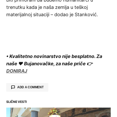
trenutku kada je naša zemlja u teškoj
materijalnoj situaciji – dodao je Stanković.
• Kvalitetno novinarstvo nije besplatno. Za
naše ❤️ Bujanovačke, za naše priče 👉
DONIRAJ
ADD A COMMENT
SLIČNE VESTI
Your email address will not be published.
Required fields are marked
*