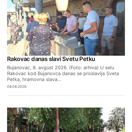
Comment
*
Your Name
Rakovac danas slavi Svetu Petku
Bujanovac, 8. avgust 2026. (Foto: arhiva) U selu
Your E-mail
Rakovac kod Bujanovca danas se proslavlja Sveta
Petka, hramovna slava…
08.08.2026.
SUBMIT COMMENT