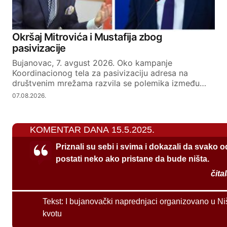
Okršaj Mitrovića i Mustafija zbog
pasivizacije
Bujanovac, 7. avgust 2026. Oko kampanje
Koordinacionog tela za pasivizaciju adresa na
društvenim mrežama razvila se polemika između…
07.08.2026.
KOMENTAR DANA 15.5.2025.
Priznali su sebi i svima i dokazali da svako 
postati neko ako pristane da bude ništa.
čita
Tekst:
I bujanovački naprednjaci organizovano u Ni
kvotu