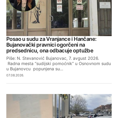
Posao u sudu za Vranjance i Hančane:
Bujanovački pravnici ogorčeni na
predsednicu, ona odbacuje optužbe
Piše: N. Stevanović Bujanovac, 7. avgust 2026.
Radna mesta “sudijski pomoćnik” u Osnovnom sudu
u Bujanovcu popunjena su…
07.08.2026.