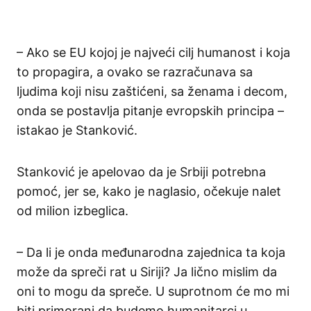
– Ako se EU kojoj je najveći cilj humanost i koja
to propagira, a ovako se razračunava sa
ljudima koji nisu zaštićeni, sa ženama i decom,
onda se postavlja pitanje evropskih principa –
istakao je Stanković.
Stanković je apelovao da je Srbiji potrebna
pomoć, jer se, kako je naglasio, očekuje nalet
od milion izbeglica.
– Da li je onda međunarodna zajednica ta koja
može da spreči rat u Siriji? Ja lično mislim da
oni to mogu da spreče. U suprotnom će mo mi
biti primorani da budemo humanitarci u