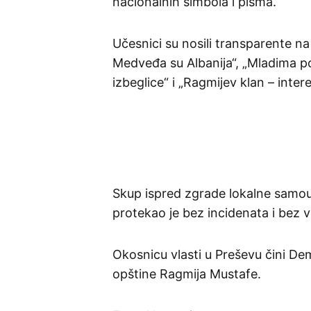
nacionalnih simbola i pisma.
Učesnici su nosili transparente na
Medveđa su Albanija“, „Mladima p
izbeglice“ i „Ragmijev klan – intere
Skup ispred zgrade lokalne samou
protekao je bez incidenata i bez vi
Okosnicu vlasti u Preševu čini D
opštine Ragmija Mustafe.