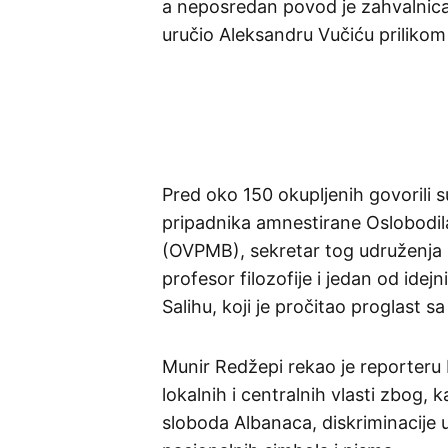
a neposredan povod je zahvalnica
uručio Aleksandru Vučiću prilikom
Pred oko 150 okupljenih govorili 
pripadnika amnestirane Oslobodi
(OVPMB), sekretar tog udruženja 
profesor filozofije i jedan od ide
Salihu, koji je pročitao proglast sa
Munir Redžepi rekao je reporteru 
lokalnih i centralnih vlasti zbog, 
sloboda Albanaca, diskriminacije 