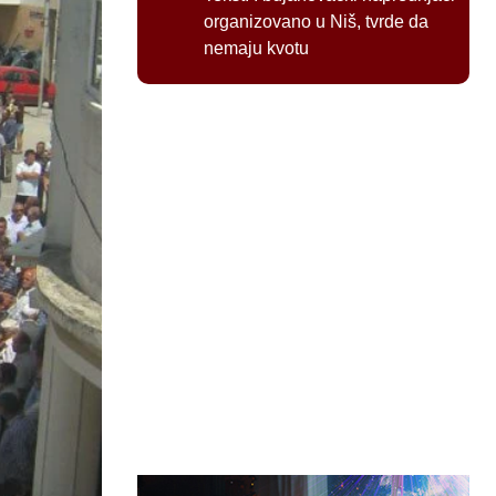
organizovano u Niš, tvrde da
nemaju kvotu