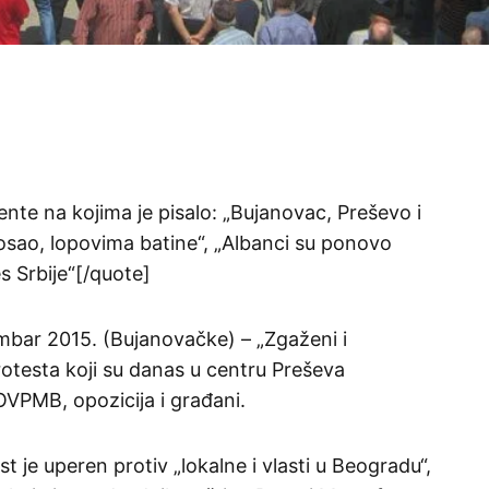
ente na kojima je pisalo: „Bujanovac, Preševo i
osao, lopovima batine“, „Albanci su ponovo
es Srbije“[/quote]
ar 2015. (Bujanovačke) – „Zgaženi i
rotesta koji su danas u centru Preševa
VPMB, opozicija i građani.
 je uperen protiv „lokalne i vlasti u Beogradu“,