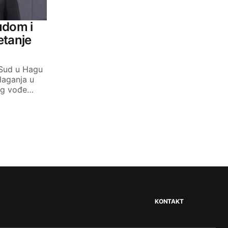
udom i
etanje
 Sud u Hagu
laganja u
eg vođe…
KONTAKT