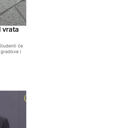
d vrata
Studenti će
i gradove i