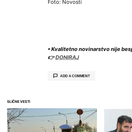
Foto: Novosti
• Kvalitetno novinarstvo nije bes
👉
DONIRAJ
ADD A COMMENT
SLIČNE VESTI
Your email address will not be publ
Comment
*