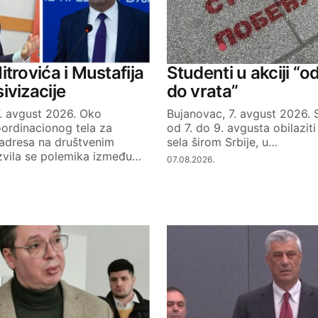
Your E-mail
itrovića i Mustafija
Studenti u akciji “o
ivizacije
do vrata”
7. avgust 2026. Oko
Bujanovac, 7. avgust 2026. 
ordinacionog tela za
od 7. do 9. avgusta obilazit
 adresa na društvenim
sela širom Srbije, u…
vila se polemika između…
07.08.2026.