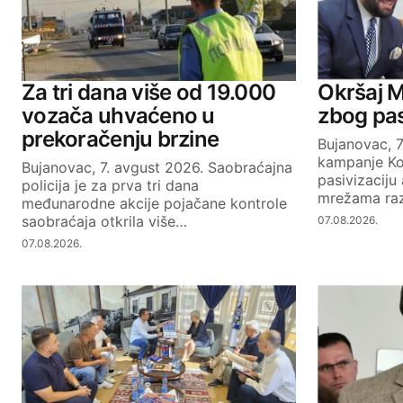
Your Name
Za tri dana više od 19.000
Okršaj M
vozača uhvaćeno u
zbog pas
prekoračenju brzine
Bujanovac, 
SUBMIT COMMENT
kampanje Ko
Bujanovac, 7. avgust 2026. Saobraćajna
pasivizaciju
policija je za prva tri dana
mrežama raz
međunarodne akcije pojačane kontrole
saobraćaja otkrila više…
07.08.2026.
07.08.2026.