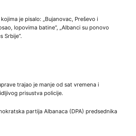
 kojima je pisalo: „Bujanovac, Preševo i
osao, lopovima batine“, „Albanci su ponovo
s Srbije“.
prave trajao je manje od sat vremena i
dljivog prisustva policije.
emokratska partija Albanaca (DPA) predsednika