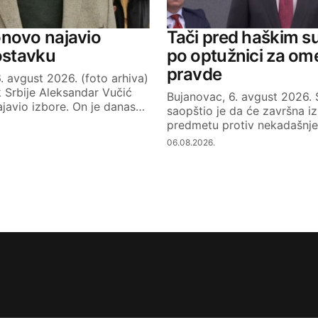
novo najavio
Tači pred haškim s
 ostavku
po optužnici za om
pravde
. avgust 2026. (foto arhiva)
 Srbije Aleksandar Vučić
Bujanovac, 6. avgust 2026.
javio izbore. On je danas…
saopštio je da će završna iz
predmetu protiv nekadašnj
06.08.2026.