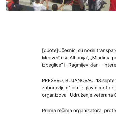
[quote]Učesnici su nosili transpar
Medveđa su Albanija“, „Mladima p
izbeglice“ i „Ragmijev klan – inter
PREŠEVO, BUJANOVAC, 18.septemb
zaboravljeni“ bio je glavni moto p
organizovali Udruženje veterana O
Prema rečima organizatora, protest