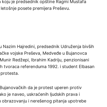
 koju je predsednik opštine Ragmi Mustafa
 letošnje posete premijera Preševu.
su Nazim Hajredini, predsednik Udruženja bivših
lačke vojske Preševa, Medveđe u Bujanovca
Munir Redžepi, Ibrahim Kadriju, penzionisani
jnih tvoraca referenduma 1992. i student Elbasan
 protesta.
Bujanovačkih da je protest uperen protiv
kako je naveo, uskraćenih ljudskih prava i
u obrazovanju i nerešenog pitanja upotrebe