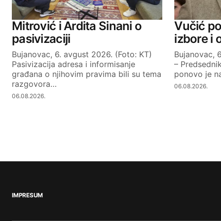
Mitrović i Ardita Sinani o
Vučić po
pasivizaciji
izbore i
Bujanovac, 6. avgust 2026. (Foto: KT)
Bujanovac, 6
Pasivizacija adresa i informisanje
– Predsednik
građana o njihovim pravima bili su tema
ponovo je na
razgovora…
06.08.2026.
06.08.2026.
IMPRESUM