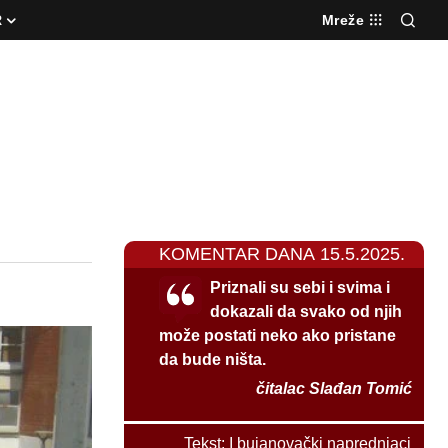
R
Mreže
KOMENTAR DANA 15.5.2025.
Priznali su sebi i svima i
dokazali da svako od njih
može postati neko ako pristane
da bude ništa.
čitalac Slađan Tomić
Tekst:
I bujanovački naprednjaci