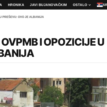
A
HRONIKA
JAVI BUJANOVAČKIM
OSTALO
S
U PREŠEVU: OVO JE ALBANIJA
OVPMB I OPOZICIJE U
LBANIJA