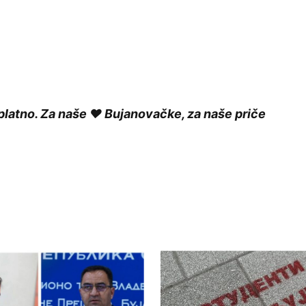
platno. Za naše ❤️ Bujanovačke, za naše priče
ished.
Required fields are marked
*