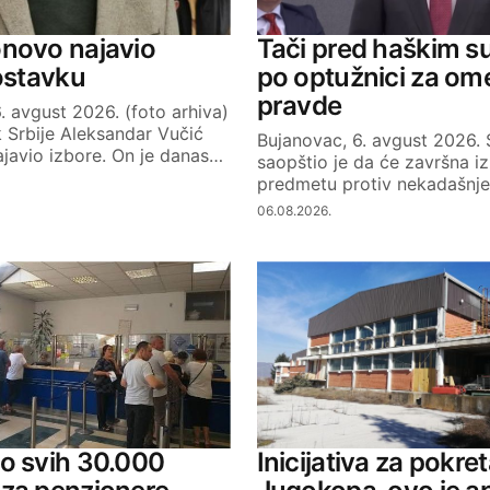
strucno osoblje koje moze narodu odnosno
li je to sa izgradnjom u redu.U doba rimljana su
novo najavio
Tači pred haškim s
vanije nego sada.Postavlja se pitanje dali je ovo
 ostavku
po optužnici za om
KRUZENJE PARA koje ce lokalna vlast podeliti
pravde
. avgust 2026. (foto arhiva)
 Srbije Aleksandar Vučić
Bujanovac, 6. avgust 2026.
javio izbore. On je danas…
saopštio je da će završna iz
predmetu protiv nekadašnj
06.08.2026.
uci.Mnogo lose se prica o tvom surovanju sa
 na videlo.
o svih 30.000
Inicijativa za pokre
revara.Pranje novca u kome su ukljuceni,celnici