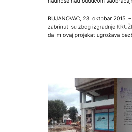
nadnose nad budućom saobraćajn
BUJANOVAC, 23. oktobar 2015. – 
zabrinuti su zbog izgradnje
KRUŽ
da im ovaj projekat ugrožava bez