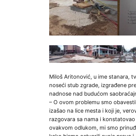
Miloš Aritonović, u ime stanara, tv
noseći stub zgrade, izgrađene pre
nadnose nad budućom saobraćajn
– O ovom problemu smo obavestili
izašao na lice mesta i koji je, ve
razgovara sa nama i konstatovao 
ovakvom odlukom, mi smo prinuđen