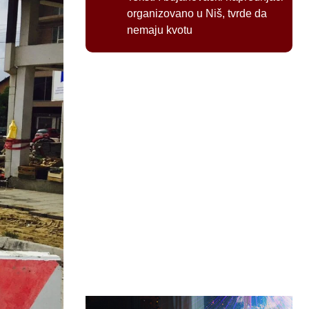
organizovano u Niš, tvrde da
nemaju kvotu