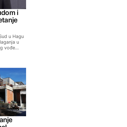
udom i
etanje
 Sud u Hagu
laganja u
eg vođe…
tanje