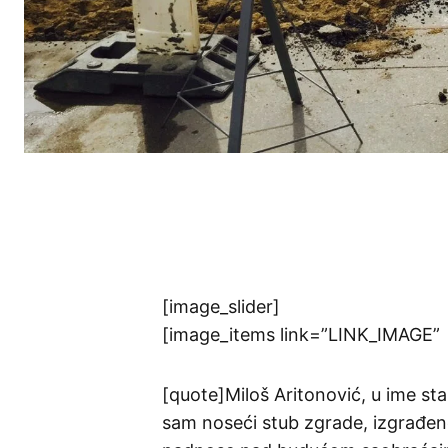
[image_slider]
[image_items link=”LINK_IMAGE”
[quote]Miloš Aritonović, u ime stan
sam noseći stub zgrade, izgrađen