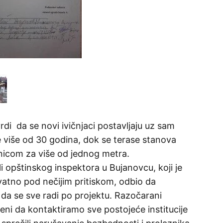
rdi da se novi ivičnjaci postavljaju uz sam
 više od 30 godina, dok se terase stanova
icom za više od jednog metra.
 opštinskog inspektora u Bujanovcu, koji je
rovatno pod nečijim pritiskom, odbio da
da se sve radi po projektu. Razočarani
i da kontaktiramo sve postojeće institucije