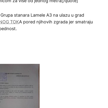
icom za više od jednog metra[/quote]
Grupa stanara Lamele A3 na ulazu u grad
NOG TOK
A pored njihovih zgrada jer smatraju
bednost.