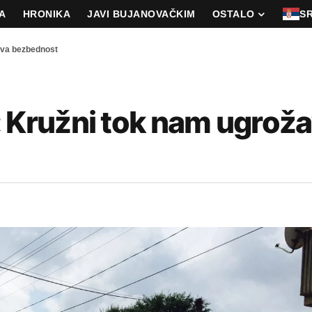
A
HRONIKA
JAVI BUJANOVAČKIM
OSTALO
S
va bezbednost
Kružni tok nam ugrož