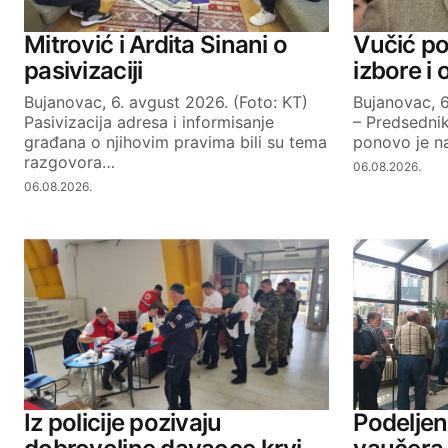
je direktor Shiptar i da nemaju 
stanarima da objasni projekat i da
Mitrović i Ardita Sinani o
Vučić po
se izvoidili radovi mnogo organizo
pasivizaciji
izbore i
uopste kruzni tok.Ovo je TOK ZA 
Bujanovac, 6. avgust 2026. (Foto: KT)
Bujanovac, 6
sa celnicima u Republici.
Pasivizacija adresa i informisanje
– Predsednik
građana o njihovim pravima bili su tema
ponovo je na
REPLY
razgovora…
06.08.2026.
06.08.2026.
Dragan
23.10.2015. at 17:34
Stankovicu bolje se na vreme pov
siptarima.Sve ce jednog dana izaci
REPLY
Slavoljub
23.10.2015. at 17:07
Iz policije pozivaju
Podeljen
Izgradnja kruznog toka je cista p