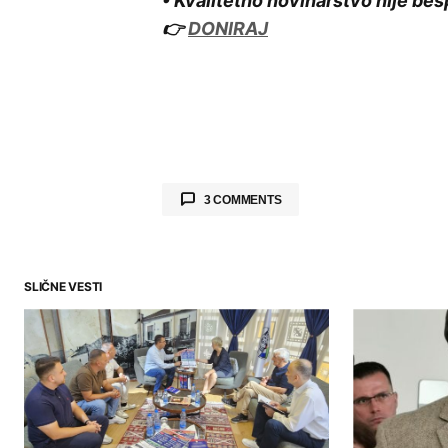
• Kvalitetno novinarstvo nije bes
👉
DONIRAJ
3 COMMENTS
Dragan
27.10.2015. at 09:20
Najpre da napomenem da je fotogr
godine.To je slika kada su trotoari
SLIČNE VESTI
uopste ne ugrozava nasu zgradu.
stanara nisu se javljali izvodjaci 
TELEKOMA.Danas su bile prisutne 
postojeci problem i koje ce snimke
28.10.2015.Rukovodeci kadar Dire