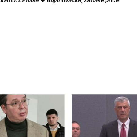
platno. Za naše ❤️ Bujanovačke, za naše priče
afija na vrhu ovog portala stara 2 (dve)
 poplocavani,gde se vidi gde je ivicnjak sto
Danasnja situacija je mnogo gora.Na pozivima
niti rukovodioci ELBE koja je podizvodjac,
kamere RTS koje sa reporterima snimili
 videtei srbija u emisiji *OVO JE SRBIJA*
kcije za izgradnju se ne oglasava,obbzirom da