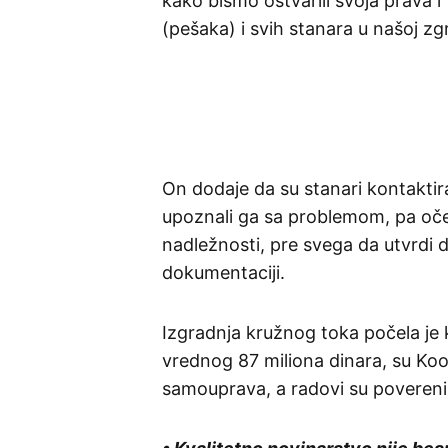
kako bismo ostvarili svoja prava i
(pešaka) i svih stanara u našoj zg
On dodaje da su stanari kontaktir
upoznali ga sa problemom, pa oček
nadležnosti, pre svega da utvrdi da
dokumentaciji.
Izgradnja kružnog toka počela je
vrednog 87 miliona dinara, su Koor
samouprava, a radovi su povereni