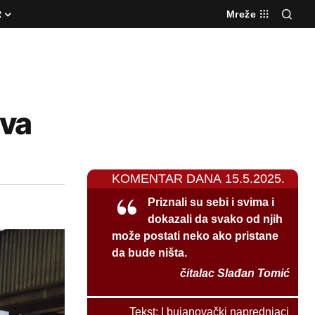
R
Mreže
ava
KOMENTAR DANA 15.5.2025.
Priznali su sebi i svima i
dokazali da svako od njih
može postati neko ako pristane
da bude ništa.
čitalac Slađan Tomić
Tekst:
I bujanovački naprednjaci