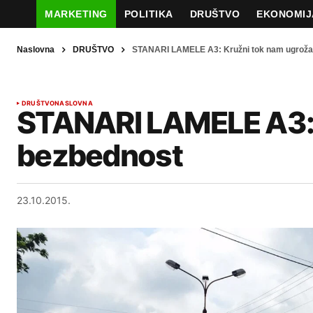
MARKETING
POLITIKA
DRUŠTVO
EKONOMIJ
Naslovna
DRUŠTVO
STANARI LAMELE A3: Kružni tok nam ugroža
DRUŠTVO
NASLOVNA
STANARI LAMELE A3: 
bezbednost
23.10.2015.