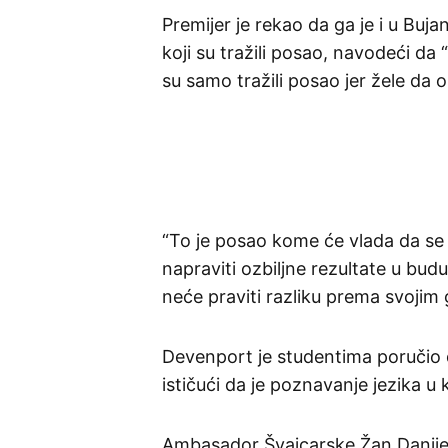
Premijer je rekao da ga je i u Buj
koji su tražili posao, navodeći da “
su samo tražili posao jer žele da 
“To je posao kome će vlada da se
napraviti ozbiljne rezultate u buduć
neće praviti razliku prema svojim 
Devenport je studentima poručio d
ističući da je poznavanje jezika 
Ambasador Švajcarske Žan Danijel 