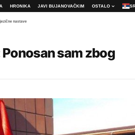
A
HRONIKA
JAVI BUJANOVAČKIM
OSTALO
S
ezične nastave
 Ponosan sam zbog