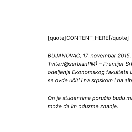
[quote]CONTENT_HERE[/quote]
BUJANOVAC, 17. novembar 2015. (
Tviter/@serbianPM) – Premijer Sr
odeljenja Ekonomskog fakulteta i
se ovde učiti i na srpskom i na al
On je studentima poručio budu marl
može da im oduzme znanje.