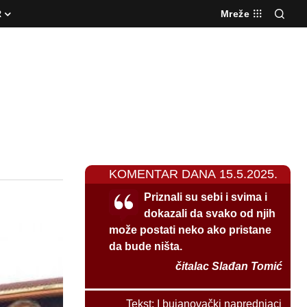
R
Mreže
KOMENTAR DANA 15.5.2025.
Priznali su sebi i svima i
dokazali da svako od njih
može postati neko ako pristane
da bude ništa.
čitalac Slađan Tomić
Tekst:
I bujanovački naprednjaci