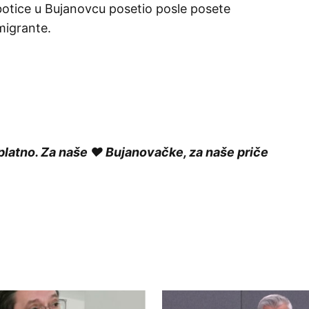
botice u Bujanovcu posetio posle posete
migrante.
platno. Za naše ❤️ Bujanovačke, za naše priče
ished.
Required fields are marked
*