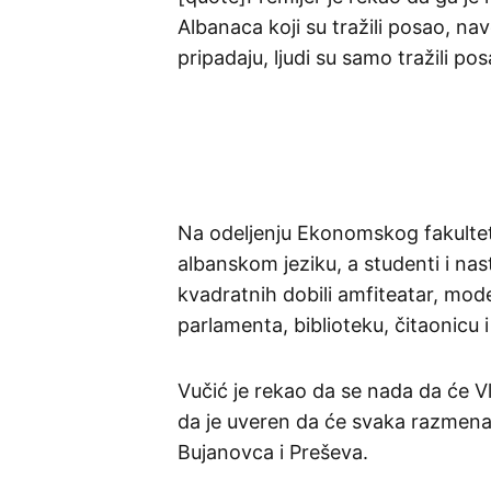
Albanaca koji su tražili posao, nav
pripadaju, ljudi su samo tražili p
Na odeljenju Ekonomskog fakultet
albanskom jeziku, a studenti i na
kvadratnih dobili amfiteatar, mod
parlamenta, biblioteku, čitaonicu i
Vučić je rekao da se nada da će V
da je uveren da će svaka razmena 
Bujanovca i Preševa.