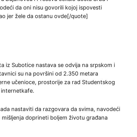
odeći da oni nisu govorili kojoj ispovesti
osao jer žele da ostanu ovde[/quote]
a iz Subotice nastava se odvija na srpskom i
stavnici su na površini od 2.350 metara
erne učenioce, prostorije za rad Studentskog
 internetkafe.
lada nastaviti da razgovara da svima, navodeći
mišljenja doprineti boljem životu građana