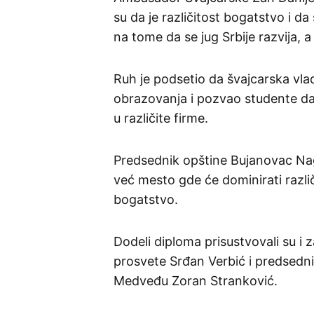
su da je različitost bogatstvo i d
na tome da se jug Srbije razvija, 
Ruh je podsetio da švajcarska vl
obrazovanja i pozvao studente da u
u različite firme.
Predsednik opštine Bujanovac Nagip
već mesto gde će dominirati različi
bogatstvo.
Dodeli diploma prisustvovali su i 
prosvete Srđan Verbić i predsedni
Medveđu Zoran Stranković.