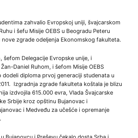
udentima zahvalio Evropskoj uniji, švajcarskom
uhu i šefu Misije OEBS u Beogradu Peteru
 nove zgrade odeljenja Ekonomskog fakulteta.
 šefom Delegacije Evropske unije, i
 Žan-Daniel Ruhom, i šefom Misije OEBS
dodeli diploma prvoj generaciji studenata u
2011. Izgradnja zgrade fakulteta koštala je blizu
ija izdvojila 615.000 evra, Vlada Švajcarske
ke Srbije kroz opštinu Bujanovac i
ujanovac i Medveđu za učešće i opremanje
.
i u Bujanovcu i Preševu čekalo dosta Srba i