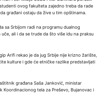
a studenti ovog fakulteta zajedno treba da rade
a da građani ostaju da žive u tim opštinama.
ada sa Srbijom radi na programu dualnog
če, ali i da se trude da što više idu na praksu
 Arifi rekao je da jug Srbije nije krizno žarište,
te kulture i gde će etničke razlike predstavljati
zaštitnik građana Saša Janković, ministar
k Koordinacionog tela za Preševo, Bujanovac i