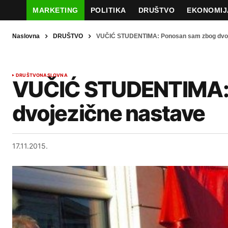
MARKETING
POLITIKA
DRUŠTVO
EKONOMIJ
Naslovna
DRUŠTVO
VUČIĆ STUDENTIMA: Ponosan sam zbog dvoj
DRUŠTVO
NASLOVNA
VUČIĆ STUDENTIMA:
dvojezične nastave
17.11.2015.