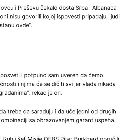
anovcu i Preševu čekalo dosta Srba i Albanaca
oni nisu govorili kojoj ispovesti pripadaju, ljudi
ostanu ovde”.
 posveti i potpuno sam uveren da ćemo
nosti i njima će se dičiti svi jer vlada nikada
građanima”, rekao je on.
a treba da sarađuju i da uče jedni od drugih
u kombinaciji sa obrazovanjem garant uspeha.
Ruh i šef Misije OEBS Piter Burkhard poručili