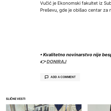
Vučić je Ekonomski fakultet iz Su
Preševu, gde je obišao centar za 
• Kvalitetno novinarstvo nije bes
👉
DONIRAJ
ADD A COMMENT
SLIČNE VESTI
Your email address will not be publ