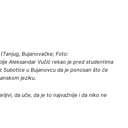
Tanjug, Bujanovačke; Foto:
bije Aleksandar Vučić rekao je pred studentima
z Subotice u Bujanovcu da je ponosan što će
banskom jeziku.
jivi, da uče, da je to najvažnije i da niko ne