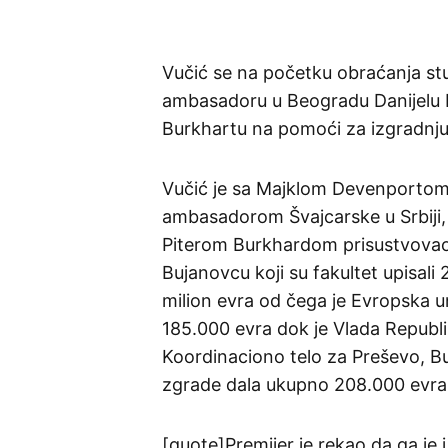
Vučić se na početku obraćanja st
ambasadoru u Beogradu Danijelu R
Burkhartu na pomoći za izgradnju
Vučić je sa Majklom Devenportom,
ambasadorom Švajcarske u Srbiji,
Piterom Burkhardom prisustvovao 
Bujanovcu koji su fakultet upisali 
milion evra od čega je Evropska un
185.000 evra dok je Vlada Republi
Koordinaciono telo za Preševo, B
zgrade dala ukupno 208.000 evra
[quote]Premijer je rekao da ga je 