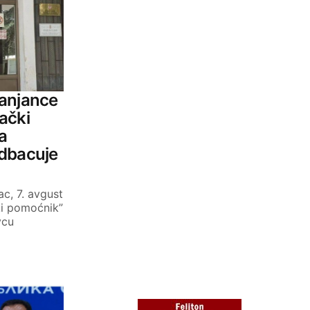
ranjance
ački
a
odbacuje
c, 7. avgust
ki pomoćnik”
vcu