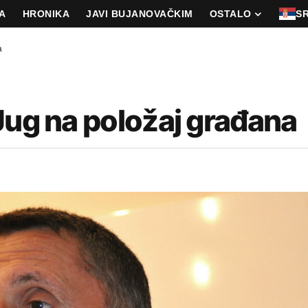
A
HRONIKA
JAVI BUJANOVAČKIM
OSTALO
S
a
Jug na položaj građana