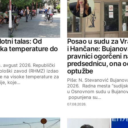
Your E-mail
otni talas: Od
Posao u sudu za V
jka temperature do
i Hančane: Bujanov
pravnici ogorčeni n
predsednicu, ona 
. avgust 2026. Republički
optužbe
ološki zavod (RHMZ) izdao
je na visoke temperature za
Piše: N. Stevanović Bujanova
bije, koje…
2026. Radna mesta “sudijs
u Osnovnom sudu u Bujano
popunjena su…
07.08.2026.