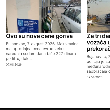
Ovo su nove cene goriva
Za tri d
vozača 
Bujanovac, 7. avgust 2026. Maksimalna
prekorač
maloprodajna cena evrodizela u
narednih sedam dana biće 227 dinara
Bujanovac, 
po litru, dok…
policija je z
07.08.2026.
međunarodne
saobraćaja o
07.08.2026.