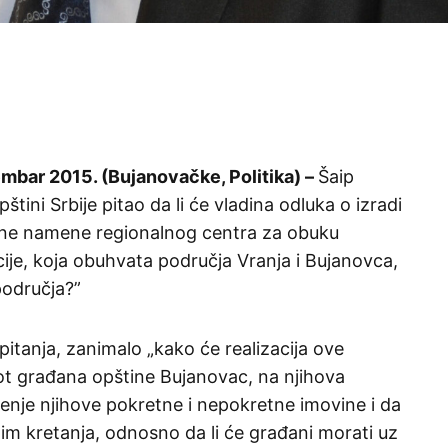
ar 2015. (Bujanovačke, Politika) –
Šaip
tini Srbije pitao da li će vladina odluka o izradi
ne namene regionalnog centra za obuku
cije, koja obuhvata područja Vranja i Bujanovca,
 područja?”
 pitanja, zanimalo „kako će realizacija ove
ot građana opštine Bujanovac, na njihova
ćenje njihove pokretne i nepokretne imovine i da
žim kretanja, odnosno da li će građani morati uz