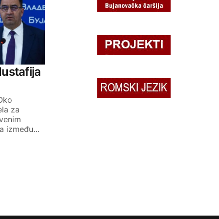
ustafija
 Oko
la za
tvenim
ka između…