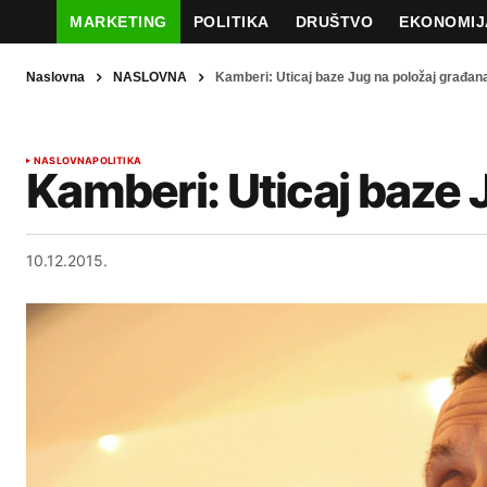
MARKETING
POLITIKA
DRUŠTVO
EKONOMIJ
Naslovna
NASLOVNA
Kamberi: Uticaj baze Jug na položaj građan
NASLOVNA
POLITIKA
Kamberi: Uticaj baze 
10.12.2015.