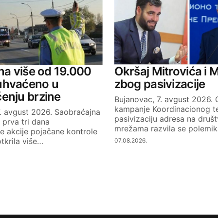
ana više od 19.000
Okršaj Mitrovića i M
uhvaćeno u
zbog pasivizacije
enju brzine
Bujanovac, 7. avgust 2026.
kampanje Koordinacionog te
7. avgust 2026. Saobraćajna
pasivizaciju adresa na druš
a prva tri dana
mrežama razvila se polemi
 akcije pojačane kontrole
tkrila više…
07.08.2026.