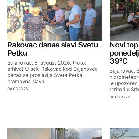
Comment
*
Your Name
Rakovac danas slavi Svetu
Novi topl
Petku
ponedel
39°C
Bujanovac, 8. avgust 2026. (Foto:
SUBMIT COMMENT
arhiva) U selu Rakovac kod Bujanovca
Bujanovac, 8
danas se proslavlja Sveta Petka,
hidrometeor
hramovna slava…
je upozoren
teritoriju Sr
08.08.2026.
08.08.2026.