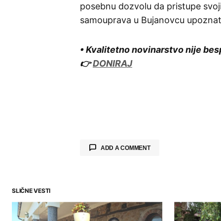
posebnu dozvolu da pristupe svoji
samouprava u Bujanovcu upozna
• Kvalitetno novinarstvo nije bes
👉
DONIRAJ
ADD A COMMENT
SLIČNE VESTI
Your email address will not be publ