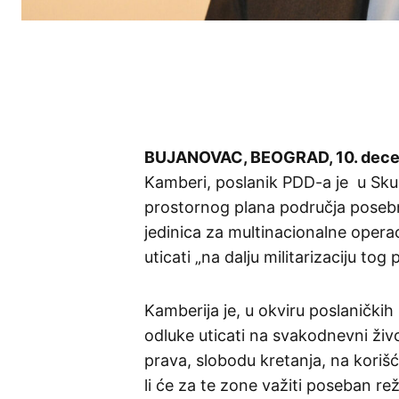
BUJANOVAC, BEOGRAD, 10. decemb
Kamberi, poslanik PDD-a je u Skupš
prostornog plana područja poseb
jedinica za multinacionalne opera
uticati „na dalju militarizaciju tog
Kamberija je, u okviru poslaničkih
odluke uticati na svakodnevni živ
prava, slobodu kretanja, na koriš
li će za te zone važiti poseban re