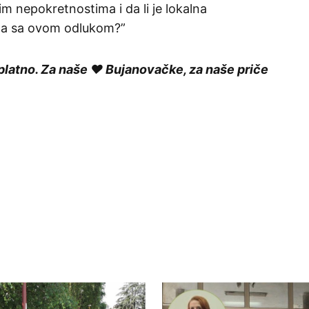
m nepokretnostima i da li je lokalna
ta sa ovom odlukom?”
platno. Za naše ❤️ Bujanovačke, za naše priče
ished.
Required fields are marked
*