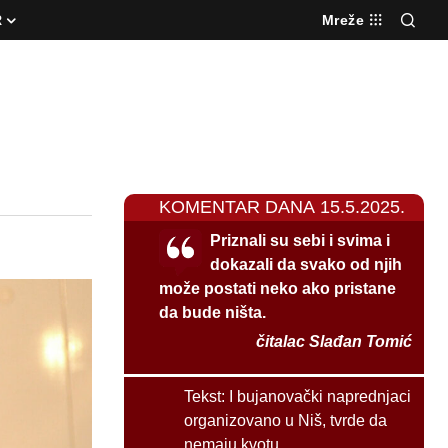
R
Mreže
KOMENTAR DANA 15.5.2025.
Priznali su sebi i svima i
dokazali da svako od njih
može postati neko ako pristane
da bude ništa.
čitalac Slađan Tomić
Tekst:
I bujanovački naprednjaci
organizovano u Niš, tvrde da
nemaju kvotu